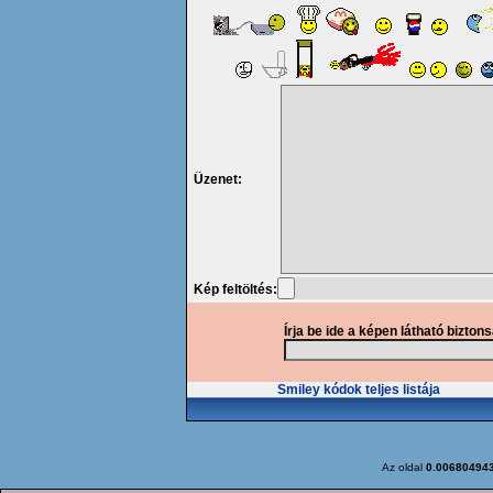
Üzenet:
Kép feltöltés:
Írja be ide a képen látható bizton
Smiley kódok teljes listája
Az oldal
0.00680494