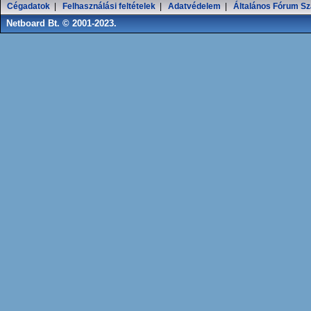
Cégadatok
|
Felhasználási feltételek
|
Adatvédelem
|
Általános Fórum Sz
Netboard Bt. © 2001-2023.