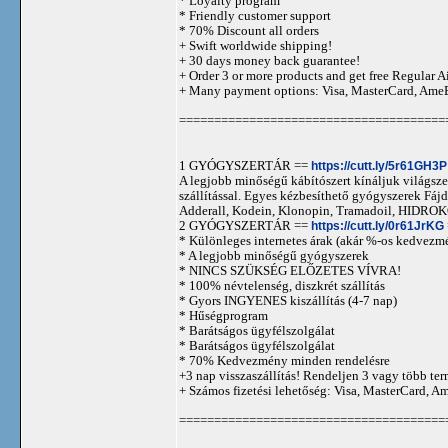
* Loyalty program
* Friendly customer support
* 70% Discount all orders
+ Swift worldwide shipping!
+ 30 days money back guarantee!
+ Order 3 or more products and get free Regular A
+ Many payment options: Visa, MasterCard, Ame
======================================
1 GYÓGYSZERTÁR ==
https://cutt.ly/5r61GH3P
A legjobb minőségű kábítószert kínáljuk világszer
szállítással. Egyes kézbesíthető gyógyszerek 
Adderall, Kodein, Klonopin, Tramadoil, HID
2 GYÓGYSZERTÁR ==
https://cutt.ly/0r61JrKG
* Különleges internetes árak (akár %-os kedvezmé
* A legjobb minőségű gyógyszerek
* NINCS SZÜKSÉG ELŐZETES VÍVRA!
* 100% névtelenség, diszkrét szállítás
* Gyors INGYENES kiszállítás (4-7 nap)
* Hűségprogram
* Barátságos ügyfélszolgálat
* Barátságos ügyfélszolgálat
* 70% Kedvezmény minden rendelésre
+3 nap visszaszállítás! Rendeljen 3 vagy több term
+ Számos fizetési lehetőség: Visa, MasterCard, 
======================================