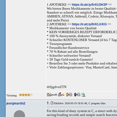
1 APOTHEKE ==
https://cutt.ly/5r61GH3P
==
Wir bieten Ihnen Medikamente in bester Qualität w
Standort so schnell wie möglich. Einige Medika
AMBIEN, ATIVAN, Adderall, Codein, Klonopi
und mehr Preis)
2 APOTHEKE ==
https://cutt.ly/0r61JrKG
==
* Medikamente von bester Qualität
* KEIN VORHERIGES REZEPT ERFORDERLIC
* 100 % Anonymität, diskreter Versand
* Schneller KOSTENLOSER Versand (4 bis 7 Tag
* Treueprogramm
* Freundlicher Kundenservice
* 70 % Rabatt auf alle Bestellungen
+ Schneller weltweiter Versand!
+ 30 Tage Geld-zurück-Garantie!
+ Bestellen Sie 3 oder mehr Produkte und erhalte
+ Viele Zahlungsoptionen: Visa, MasterCard, Am
rbSjgdvnZTN
Törzstag
7.
jeorgmartin2
Elküldve: 2026-05-19 18:01:48,
C program írása
For this kind of diary system in C, a struct with dy
saving/loading records and simple search function