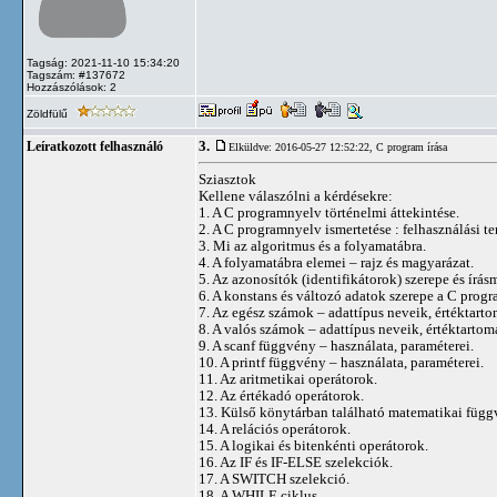
Tagság: 2021-11-10 15:34:20
Tagszám: #137672
Hozzászólások: 2
Zöldfülű
3.
Leíratkozott felhasználó
Elküldve: 2016-05-27 12:52:22,
C program írása
Sziasztok
Kellene válaszólni a kérdésekre:
1. A C programnyelv történelmi áttekintése.
2. A C programnyelv ismertetése : felhasználási ter
3. Mi az algoritmus és a folyamatábra.
4. A folyamatábra elemei – rajz és magyarázat.
5. Az azonosítók (identifikátorok) szerepe és ír
6. A konstans és változó adatok szerepe a C prog
7. Az egész számok – adattípus neveik, értéktart
8. A valós számok – adattípus neveik, értéktarto
9. A scanf függvény – használata, paraméterei.
10. A printf függvény – használata, paraméterei.
11. Az aritmetikai operátorok.
12. Az értékadó operátorok.
13. Külső könytárban található matematikai függ
14. A relációs operátorok.
15. A logikai és bitenkénti operátorok.
16. Az IF és IF-ELSE szelekciók.
17. A SWITCH szelekció.
18. A WHILE ciklus.