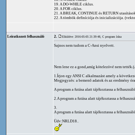
19. A DO-WHILE ciklus.
20. A FOR ciklus.
21. A BREAK, CONTINUE és RETURN utasítások
22. A tömbök definíciója és inicializációja. (vekto
2.
Leíratkozott felhasználó
Elküldve: 2016-05-05 21:39:48,
C program írása
Sajnos nem tudom a C-Ansi nyelvett.
Nem lene ez a gond,amíg kötelezövé nem tették.(
1.Írjon egy ANSI C alkalmazást amely a következő 
Megjegyzés: a bemenő adatok és az eredmény óra
A program a futása alatt tájékoztassa a felhasználó
2.A program a futása alatt tájékoztassa a felhaszná
3.
A program a futása alatt tájékoztassa a felhasználó
Üdv:NRLD18..