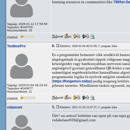
learning resources in communities like
786fun G
Tagság: 2026-01-12 17:50:58
Tagszám: #140700
Hozzászólások: 25
Zöldfülű
6.
ToolboxPro
Elküldve: 2026-01-04 06:41:09,
C program írása
Ez a programírást bemutató cikk rendkívül haszn
alapfogalmak és gyakorlati tippek világosan mag
készségeidet vagy hatékonyabban szervezni tanul
segítségével gyorsan generálhatsz QR-kódot a t
számológiai segédeszközöket használhatsz algori
programozási logika és nyelvek mögötti szimboli
(
https://fungames.today)
pedig rengeteg letöltés 
pihenni szeretne. Mindhárom eszköz egyszerű, ing
Tagság: 2026-01-04 06:23:43
Tagszám: #140677
Hozzászólások: 11
Zöldfülű
5.
vidamoni
Elküldve: 2021-11-10 15:47:37,
C program írása
Üdv! wu soloo2 beltérim van open pli van rajta gyá
vidabelane926@gmail.com