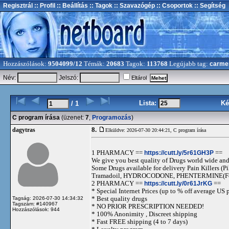
Regisztrál
:: Profil
:: Beállítás
:: Tagok
:: Szavazógép
:: Csoportok
:: Segítség
Hozzászólások:
9504099/12
Témák:
20683
Tagok:
113768
Legújabb tag:
carme
Név:
Jelszó:
Eltárol
Lista:
Ké
/ 1
C program írása
(üzenet:
7
,
Programozás
)
8.
dagytras
Elküldve: 2026-07-30 20:44:21,
C program írása
1 PHARMACY ==
https://cutt.ly/5r61GH3P
==
We give you best quality of Drugs world wide and h
Some Drugs available for delivery Pain Killers
Tramadoil, HYDROCODONE, PHENTERMINE(For 
2 PHARMACY ==
https://cutt.ly/0r61JrKG
==
* Special Internet Prices (up to % off average US p
* Best quality drugs
Tagság: 2026-07-30 14:34:32
Tagszám: #140967
* NO PRIOR PRESCRIPTION NEEDED!
Hozzászólások: 944
* 100% Anonimity , Discreet shipping
* Fast FREE shipping (4 to 7 days)