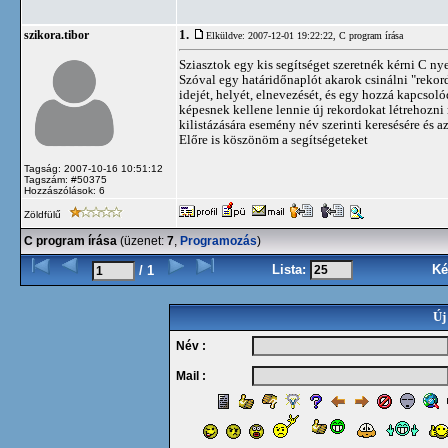
1.
szikora.tibor
Elküldve: 2007-12-01 19:22:22,
C program írása
Sziasztok egy kis segítséget szeretnék kérni C nye
Szóval egy határidőnaplót akarok csinálni "reko
idejét, helyét, elnevezését, és egy hozzá kapcs
képesnek kellene lennie új rekordokat létrehozni
kilistázására esemény név szerinti keresésére és a
Előre is köszönöm a segítségeteket
Tagság: 2007-10-16 10:51:12
Tagszám: #50375
Hozzászólások: 6
Zöldfülű
C program írása
(üzenet:
7
,
Programozás
)
Lista:
Ké
/ 1
Új
Név :
Mail :