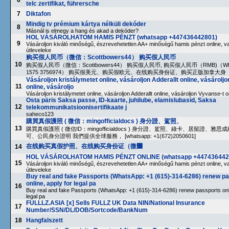
6
telc zertifikat, führersche
7
Diktafon
Mindig tv prémium kártya nélküli dekóder
8
Másnál is elmegy a hang és akad a dekóder?
HOL VÁSÁROLHATOM HAMIS PÉNZT (whatsapp +447436442801)
9
Vásároljon kiváló minőségű, észrevehetetlen AA+ minőségű hamis pénzt online, va
útleveleke
购买假人民币（微信：Scottbowers44） 购买假人民币
10
购买假人民币（微信：Scottbowers44） 购买假人民币, 购买假人民币（RMB)（Wha
1575 3756974） 购买假美元、购买假欧元、在线购买身份证、购买正版加拿大身
Vásároljon kristálymetet online, vásároljon Adderallt online, vásárolj
11
online, vásároljo
Vásároljon kristálymetet online, vásároljon Adderallt online, vásároljon Vyvanse-t o
Osta päris Saksa passe, ID-kaarte, juhilube, elamislubasid, Saksa
12
telekommunikatsioonisertifikaate j
saheco123
購買真假護照 ( 微信：mingofficialdocs ) 身分證、駕照、
13
購買真假護照 ( 微信ID：mingofficialdocs ) 身分證、駕照、綠卡、居留證、雅
可、公民身分證明 我們提供全球服務， [whatsapp: +1(672)2050601]
在线购买真假护照、在线购买身份证（微߼
14
HOL VÁSÁROLHATOM HAMIS PÉNZT ONLINE (whatsapp +447436442
15
Vásároljon kiváló minőségű, észrevehetetlen AA+ minőségű hamis pénzt online, va
útleveleke
Buy real and fake Passports (WhatsApp: +1 (615)-314-6286) renew p
online, apply for legal pa
16
Buy real and fake Passports (WhatsApp: +1 (615)-314-6286) renew passports onli
legal pa
FULLLZ.ASIA [x] Sells FULLZ UK Data NIN/National Insurance
17
Number/SSN/DL/DOB/Sortcode/BankNum
18
Hangfalszett