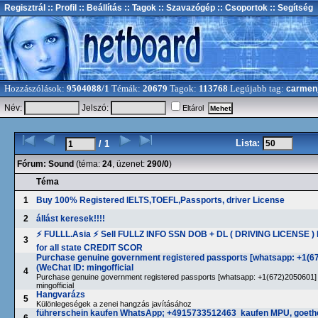
Regisztrál
:: Profil
:: Beállítás
:: Tagok
:: Szavazógép
:: Csoportok
:: Segítség
Hozzászólások:
9504088/1
Témák:
20679
Tagok:
113768
Legújabb tag:
carmen
Név:
Jelszó:
Eltárol
Lista:
/ 1
Fórum:
Sound
(téma:
24
, üzenet:
290/0
)
Téma
1
Buy 100% Registered IELTS,TOEFL,Passports, driver License
2
állást keresek!!!!
⚡ FULLL.Asia ⚡ Sell FULLZ INFO SSN DOB + DL ( DRIVING LICENSE )
3
for all state CREDIT SCOR
Purchase genuine government registered passports [whatsapp: +1(6
(WeChat ID: mingofficial
4
Purchase genuine government registered passports [whatsapp: +1(672)2050601]
mingofficial
Hangvarázs
5
Különlegeségek a zenei hangzás javításához
führerschein kaufen WhatsApp; +4915733512463 kaufen MPU, goethe