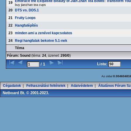
Embrace the Exquisite Beauty of Jian Zhan Tea Bowls: Transform Your
19
buy jianzhan tea cups
20
DTS vs. DD5.1
21
Fruity Loops
22
Hangfalépítés
23
minden ami a zenével kapcsolatos
24
Regi hangfalak bekotve 5.1-nek
Téma
Fórum:
Sound
(téma:
24
, üzenet:
290/0
)
Lista:
/ 1
Az oldal
0.00460481
Cégadatok
|
Felhasználási feltételek
|
Adatvédelem
|
Általános Fórum Sz
Netboard Bt. © 2001-2023.