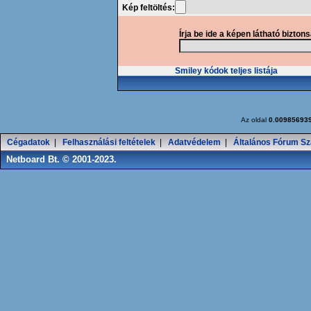
Kép feltöltés:
Írja be ide a képen látható bizton
Smiley kódok teljes listája
Az oldal
0.00985693
Cégadatok
|
Felhasználási feltételek
|
Adatvédelem
|
Általános Fórum Sz
Netboard Bt. © 2001-2023.