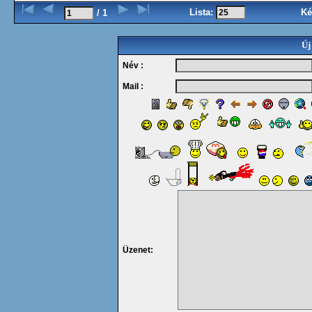
Lista:
Ké
/ 1
Új
Név :
Mail :
Üzenet: