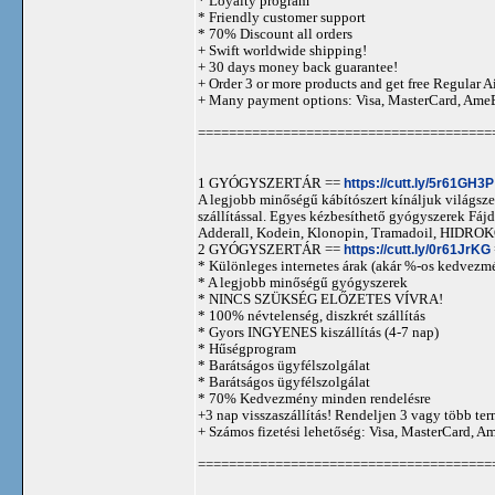
* Loyalty program
* Friendly customer support
* 70% Discount all orders
+ Swift worldwide shipping!
+ 30 days money back guarantee!
+ Order 3 or more products and get free Regular A
+ Many payment options: Visa, MasterCard, Ame
======================================
1 GYÓGYSZERTÁR ==
https://cutt.ly/5r61GH3P
A legjobb minőségű kábítószert kínáljuk világszer
szállítással. Egyes kézbesíthető gyógyszerek 
Adderall, Kodein, Klonopin, Tramadoil, HID
2 GYÓGYSZERTÁR ==
https://cutt.ly/0r61JrKG
* Különleges internetes árak (akár %-os kedvezmé
* A legjobb minőségű gyógyszerek
* NINCS SZÜKSÉG ELŐZETES VÍVRA!
* 100% névtelenség, diszkrét szállítás
* Gyors INGYENES kiszállítás (4-7 nap)
* Hűségprogram
* Barátságos ügyfélszolgálat
* Barátságos ügyfélszolgálat
* 70% Kedvezmény minden rendelésre
+3 nap visszaszállítás! Rendeljen 3 vagy több term
+ Számos fizetési lehetőség: Visa, MasterCard, 
======================================