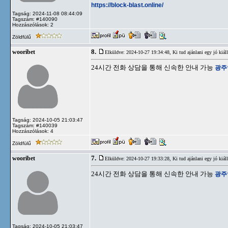
https://block-blast.online/
Tagság: 2024-11-08 08:44:09
Tagszám: #140090
Hozzászólások: 2
Zöldfülű
8.
wooribet
Elküldve: 2024-10-27 19:34:48,
Ki tud ajánlani egy jó kiáll
24시간 전화 상담을 통해 신속한 안내 가능
광주
Tagság: 2024-10-05 21:03:47
Tagszám: #140039
Hozzászólások: 4
Zöldfülű
7.
wooribet
Elküldve: 2024-10-27 19:33:28,
Ki tud ajánlani egy jó kiáll
24시간 전화 상담을 통해 신속한 안내 가능
광주
Tagság: 2024-10-05 21:03:47