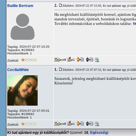
2.
Baillie Bertram
Elküldve: 2024-07-22 07:15:03,
Ki tud ajánlani egy jó kiáll
Ha megbízható kiállításépítőt keresel, ajánlom fig
standok tervezését, építését, bontását és logiszt
További információkat a weboldalukon találsz:
h
Tagság: 2024-07-22 07:10:20
Tagszám: #139943
Hozzászólások: 1
Zöldfülű
1.
CeciliaWhite
Elküldve: 2024-07-22 07:07:53,
Ki tud ajánlani egy jó kiáll
Sziasztok, jelenleg megbízható kiállításépítőt ker
Köszönöm!
Tagság: 2024-07-22 07:05:01
Tagszám: #139942
Hozzászólások: 1
Zöldfülű
Ki tud ajánlani egy jó kiállításépítőt?
(üzenet:
16
,
Egészség
)