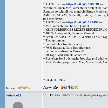
1 APOTHEKE ==
https://cutt.ly/5r61GH3P
==
Wir bieten Ihnen Medikamente in bester Qualität w
Standort so schnell wie möglich. Einige Medika
AMBIEN, ATIVAN, Adderall, Codein, Klonopi
und mehr Preis)
2 APOTHEKE ==
https://cutt.ly/0r61JrKG
==
* Medikamente von bester Qualität
* KEIN VORHERIGES REZEPT ERFORDERLIC
* 100 % Anonymität, diskreter Versand
* Schneller KOSTENLOSER Versand (4 bis 7 Tag
* Treueprogramm
* Freundlicher Kundenservice
* 70 % Rabatt auf alle Bestellungen
+ Schneller weltweiter Versand!
+ 30 Tage Geld-zurück-Garantie!
+ Bestellen Sie 3 oder mehr Produkte und erhalte
+ Viele Zahlungsoptionen: Visa, MasterCard, Am
7udO4xUqid9o2
Törzstag
15.
bettyboo12
Elküldve: 2026-07-17 12:51:06,
Ki tud ajánlani egy jó kiá