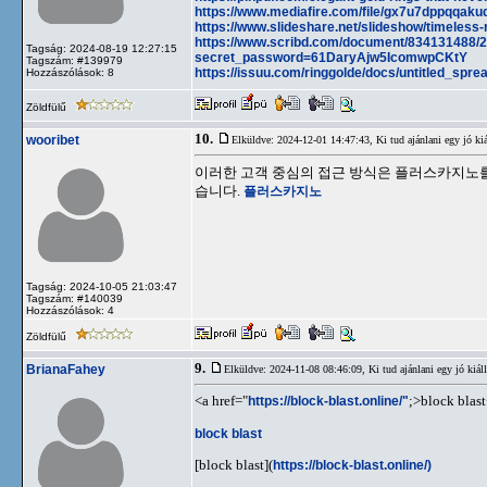
https://www.mediafire.com/file/gx7u7dppqqakud
https://www.slideshare.net/slideshow/timeless
https://www.scribd.com/document/834131488/2-
Tagság: 2024-08-19 12:27:15
secret_password=61DaryAjw5IcomwpCKtY
Tagszám: #139979
https://issuu.com/ringgolde/docs/untitled_spr
Hozzászólások: 8
Zöldfülű
10.
wooribet
Elküldve: 2024-12-01 14:47:43,
Ki tud ajánlani egy jó kiá
이러한 고객 중심의 접근 방식은 플러스카지노를
습니다.
플러스카지노
Tagság: 2024-10-05 21:03:47
Tagszám: #140039
Hozzászólások: 4
Zöldfülű
9.
BrianaFahey
Elküldve: 2024-11-08 08:46:09,
Ki tud ajánlani egy jó kiáll
<a href="
https://block-blast.online/"
;>block blas
block blast
[block blast](
https://block-blast.online/)