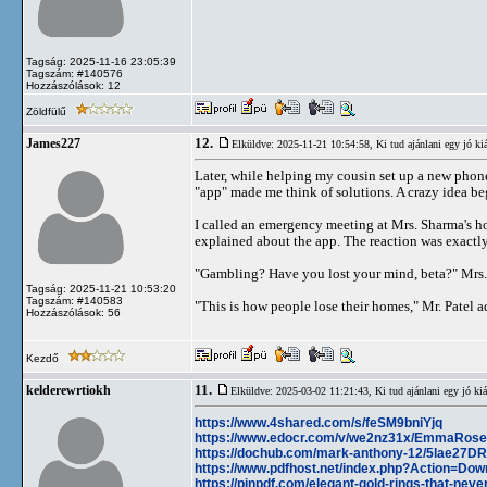
Tagság: 2025-11-16 23:05:39
Tagszám: #140576
Hozzászólások: 12
Zöldfülű
12.
James227
Elküldve: 2025-11-21 10:54:58,
Ki tud ajánlani egy jó kiá
Later, while helping my cousin set up a new phone
"app" made me think of solutions. A crazy idea bega
I called an emergency meeting at Mrs. Sharma's hou
explained about the app. The reaction was exactly
"Gambling? Have you lost your mind, beta?" Mrs
Tagság: 2025-11-21 10:53:20
Tagszám: #140583
"This is how people lose their homes," Mr. Patel 
Hozzászólások: 56
Kezdő
11.
kelderewrtiokh
Elküldve: 2025-03-02 11:21:43,
Ki tud ajánlani egy jó kiá
https://www.4shared.com/s/feSM9bniYjq
https://www.edocr.com/v/we2nz31x/EmmaRose/b
https://dochub.com/mark-anthony-12/5lae27
https://www.pdfhost.net/index.php?Action=
https://pinpdf.com/elegant-gold-rings-that-ne