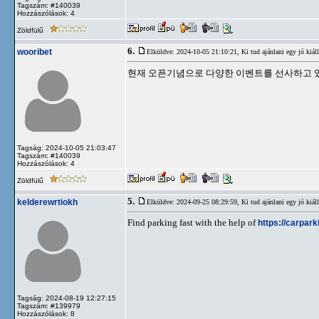
Tagszám: #140039
Hozzászólások: 4
Zöldfülű
6.
wooribet
Elküldve: 2024-10-05 21:10:21,
Ki tud ajánlani egy jó kiáll
현재 오픈기념으로 다양한 이벤트를 선사하고 
Tagság: 2024-10-05 21:03:47
Tagszám: #140039
Hozzászólások: 4
Zöldfülű
5.
kelderewrtiokh
Elküldve: 2024-09-25 08:29:59,
Ki tud ajánlani egy jó kiáll
Find parking fast with the help of
https://carparki
Tagság: 2024-08-19 12:27:15
Tagszám: #139979
Hozzászólások: 8