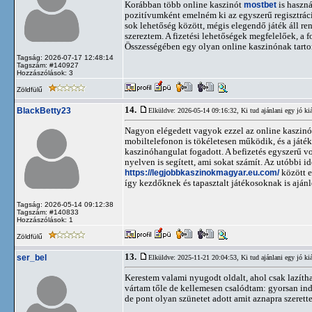
Korábban több online kaszinót
mostbet
is haszná
pozitívumként emelném ki az egyszerű regisztráci
sok lehetőség között, mégis elegendő játék áll re
szereztem. A fizetési lehetőségek megfelelőek, a
Összességében egy olyan online kaszinónak tartom
Tagság: 2026-07-17 12:48:14
Tagszám: #140927
Hozzászólások: 3
Zöldfülű
14.
BlackBetty23
Elküldve: 2026-05-14 09:16:32,
Ki tud ajánlani egy jó kiá
Nagyon elégedett vagyok ezzel az online kaszinóva
mobiltelefonon is tökéletesen működik, és a játé
kaszinóhangulat fogadott. A befizetés egyszerű v
nyelven is segített, ami sokat számít. Az utóbbi 
https://legjobbkaszinokmagyar.eu.com/
között e
így kezdőknek és tapasztalt játékosoknak is aján
Tagság: 2026-05-14 09:12:38
Tagszám: #140833
Hozzászólások: 1
Zöldfülű
13.
ser_bel
Elküldve: 2025-11-21 20:04:53,
Ki tud ajánlani egy jó kiá
Kerestem valami nyugodt oldalt, ahol csak lazítha
vártam tőle de kellemesen csalódtam: gyorsan ind
de pont olyan szünetet adott amit aznapra szerett