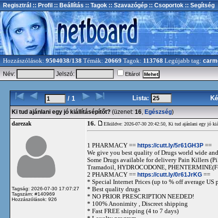
Regisztrál
:: Profil
:: Beállítás
:: Tagok
:: Szavazógép
:: Csoportok
:: Segítség
Hozzászólások:
9504038/138
Témák:
20669
Tagok:
113768
Legújabb tag:
carm
Név:
Jelszó:
Eltárol
Lista:
Ké
/ 1
Ki tud ajánlani egy jó kiállításépítőt?
(üzenet:
16
,
Egészség
)
16.
darezak
Elküldve: 2026-07-30 20:42:50,
Ki tud ajánlani egy jó kiá
1 PHARMACY ==
https://cutt.ly/5r61GH3P
==
We give you best quality of Drugs world wide and h
Some Drugs available for delivery Pain Killers
Tramadoil, HYDROCODONE, PHENTERMINE(For 
2 PHARMACY ==
https://cutt.ly/0r61JrKG
==
* Special Internet Prices (up to % off average US p
* Best quality drugs
Tagság: 2026-07-30 17:07:27
Tagszám: #140969
* NO PRIOR PRESCRIPTION NEEDED!
Hozzászólások: 926
* 100% Anonimity , Discreet shipping
* Fast FREE shipping (4 to 7 days)