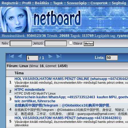
Regisztrál
:: Profil
:: Beállítás
:: Tagok
:: Szavazógép
:: Csoportok
:: Segítség
Hozzászólások:
9504123/36
Témák:
20688
Tagok:
113769
Legújabb tag:
ryans
Név:
Jelszó:
Eltárol
Lista:
/ 1
Fórum:
Linux
(téma:
16
, üzenet:
145/0
)
Téma
HOL VÁSÁROLHATOM HAMIS PÉNZT ONLINE (whatsapp +447436442
1
Vásároljon kiváló minőségű, észrevehetetlen AA+ minőségű hamis pénzt online, va
útleveleke
HTPC mindentbele
2
HTPC DVB HD MythTV Linux
führerschein kaufen WhatsApp; +4915733512463 kaufen MPU, goethe
3
telc zertifikat, führersche
在线购买中国护照(Telegram：@Globaldocs16)购买中国护照、
4
在线购买中国护照(Telegram：@Globaldocs16)购买中国护照、身份证、驾驶
证、雅思成绩、工作证、公民身份。（邮箱：
guanyuguohai@gmail.com
） 在线购
HOL VÁSÁROLHATOM HAMIS PÉNZT (whatsapp +447436442801)
5
Vásároljon kiváló minőségű, észrevehetetlen AA+ minőségű hamis pénzt online, va
útleveleke