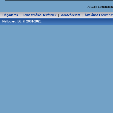
Az oldal
0.00434303
Cégadatok
|
Felhasználási feltételek
|
Adatvédelem
|
Általános Fórum Sz
Netboard Bt. © 2001-2023.