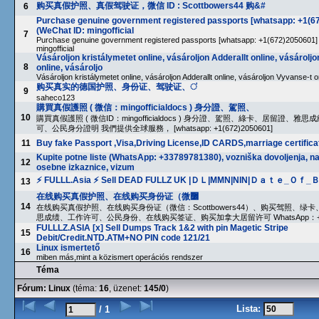
购买真假护照、真假驾驶证，微信 ID : Scottbowers44 购&#
6
Purchase genuine government registered passports [whatsapp: +1(6
(WeChat ID: mingofficial
7
Purchase genuine government registered passports [whatsapp: +1(672)2050601]
mingofficial
Vásároljon kristálymetet online, vásároljon Adderallt online, vásárolj
8
online, vásároljo
Vásároljon kristálymetet online, vásároljon Adderallt online, vásároljon Vyvanse-t o
购买真实的德国护照、身份证、驾驶证、ऺ
9
saheco123
購買真假護照 ( 微信：mingofficialdocs ) 身分證、駕照、
10
購買真假護照 ( 微信ID：mingofficialdocs ) 身分證、駕照、綠卡、居留證、雅
可、公民身分證明 我們提供全球服務， [whatsapp: +1(672)2050601]
11
Buy fake Passport ,Visa,Driving License,ID CARDS,marriage certifica
Kupite potne liste (WhatsApp: +33789781380), vozniška dovoljenja, n
12
osebne izkaznice, vizum
⚡ FULLL.Asia ⚡ Sell DEAD FULLZ UK |ＤＬ|MMN|NIN|Ｄａｔｅ_Ｏｆ
13
在线购买真假护照、在线购买身份证（微߼
14
在线购买真假护照、在线购买身份证（微信：Scottbowers44）、购买驾照、绿
思成绩、工作许可、公民身份、在线购买签证、购买加拿大居留许可 WhatsApp：+49 
FULLLZ.ASIA [x] Sell Dumps Track 1&2 with pin Magetic Stripe
15
Debit/Credit.NTD.ATM+NO PIN code 121/21
Linux ismertető
16
miben más,mint a közismert operációs rendszer
Téma
Fórum:
Linux
(téma:
16
, üzenet:
145/0
)
Lista:
/ 1