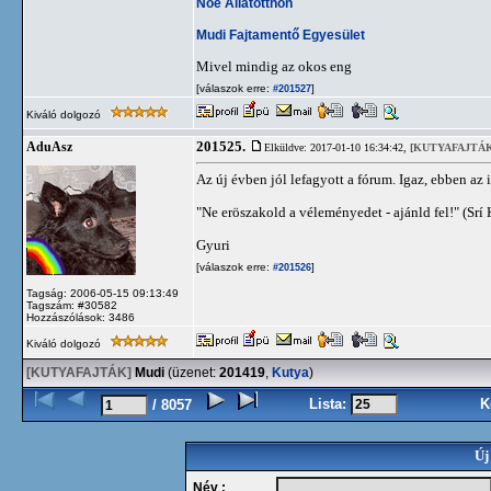
Noé Állatotthon
Mudi Fajtamentő Egyesület
Mivel mindig az okos eng
[válaszok erre:
]
#201527
Kiváló dolgozó
201525.
AduAsz
Elküldve: 2017-01-10 16:34:42,
[KUTYAFAJTÁK
Az új évben jól lefagyott a fórum. Igaz, ebben az
"Ne eröszakold a véleményedet - ajánld fel!" (Srí
Gyuri
[válaszok erre:
]
#201526
Tagság: 2006-05-15 09:13:49
Tagszám: #30582
Hozzászólások: 3486
Kiváló dolgozó
[KUTYAFAJTÁK]
Mudi
(üzenet:
201419
,
Kutya
)
Lista:
K
/ 8057
Új
Név :