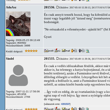
Törzstag
201536.
AduAsz
Elküldve: 2017-05-10 15:30:13,
[KUTYAFAJTÁK
Én csak annyit tennék hozzá, hogy ha kifesülöd a s
úszni vagy legalább jól "áztasd meg" (természetes
bodorságát.
"Ne eröszakold a véleményedet - ajánld fel!" (Srí
Gyuri
Tagság: 2006-05-15 09:13:49
Tagszám: #30582
Hozzászólások: 3486
Kiváló dolgozó
201535.
Sindel
Elküldve: 2017-05-09 11:39:36,
[KUTYAFAJTÁK
Én csak a vedlés időszakában fésülök, akkor már 
akkor is, ha telemegy a kutya bojtorjánnal, én a 
benőtt területet), aztán a Furminátor nevű fésűve
állítólag elősegíti a vedlést. Lényegében két hét
megérik a fedőszőr is, amit a Furminátor kiszed v
szőrtől, az utána kinőtt bunda szép egyenletes le
....Így volt ez eddig, de az ivartalanítás (vagy a 
Tagság: 2007-11-21 17:56:06
Tagszám: #51958
egész nap el volt bújva. Így most a nyírógép ol
Hozzászólások: 2766
de vigyorog.
[válaszok erre:
]
#201537
Kiváló dolgozó