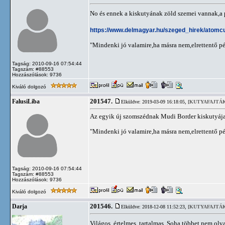
No és ennek a kiskutyának zöld szemei vannak,a 
https://www.delmagyar.hu/szeged_hirek/atomc
"Mindenki jó valamire,ha másra nem,elrettentő p
Tagság: 2010-09-16 07:54:44
Tagszám: #88553
Hozzászólások: 9736
Kiváló dolgozó
201547.
FalusiLiba
Elküldve: 2019-03-09 16:18:05,
[KUTYAFAJTÁK
Az egyik új szomszédnak Mudi Border kiskutyája
"Mindenki jó valamire,ha másra nem,elrettentő p
Tagság: 2010-09-16 07:54:44
Tagszám: #88553
Hozzászólások: 9736
Kiváló dolgozó
201546.
Darja
Elküldve: 2018-12-08 11:52:23,
[KUTYAFAJTÁK
Világos, értelmes, tartalmas. Soha többet nem olv