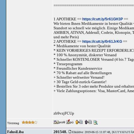
======================================
1 APOTHEKE ==
https://cutt.ly/5r61GH3P
==
Wir bieten Ihnen Medikamente in bester Qualität w
Standort so schnell wie möglich. Einige Medika
AMBIEN, ATIVAN, Adderall, Codein, Klonopi
und mehr Preis)
2 APOTHEKE ==
https://cutt.ly/0r61JrKG
==
* Medikamente von bester Qualität
* KEIN VORHERIGES REZEPT ERFORDERLIC
* 100 % Anonymität, diskreter Versand
* Schneller KOSTENLOSER Versand (4 bis 7 Tag
* Treueprogramm
* Freundlicher Kundenservice
* 70 % Rabatt auf alle Bestellungen
+ Schneller weltweiter Versand!
+ 30 Tage Geld-zurück-Garantie!
+ Bestellen Sie 3 oder mehr Produkte und erhalte
+ Viele Zahlungsoptionen: Visa, MasterCard, Am
zb9vzjFCUp
Törzstag
201548.
FalusiLiba
Elküldve: 2019-06-15 11:07:48,
[KUTYAFAJTÁK