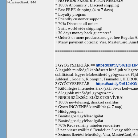
* NO PRIOR PRESCRIPTION NEEDED!
Hozzászólások: 944
* 100% Anonimity , Discreet shipping
* Fast FREE shipping (4 to 7 days)
* Loyalty program
* Friendly customer support
* 70% Discount all orders
+ Swift worldwide shipping!
+ 30 days money back guarantee!
+ Order 3 or more products and get free Regular A
+ Many payment options: Visa, MasterCard, Ame
======================================
1 GYÓGYSZERTÁR ==
https://cutt.ly/5r61GH3P
A legjobb minőségű kábítószert kínáljuk világszer
szállítással. Egyes kézbesíthető gyógyszerek 
Adderall, Kodein, Klonopin, Tramadoil, HID
2 GYÓGYSZERTÁR ==
https://cutt.ly/0r61JrKG
* Különleges internetes árak (akár %-os kedvezmé
* A legjobb minőségű gyógyszerek
* NINCS SZÜKSÉG ELŐZETES VÍVRA!
* 100% névtelenség, diszkrét szállítás
* Gyors INGYENES kiszállítás (4-7 nap)
* Hűségprogram
* Barátságos ügyfélszolgálat
* Barátságos ügyfélszolgálat
* 70% Kedvezmény minden rendelésre
+3 nap visszaszállítás! Rendeljen 3 vagy több term
+ Számos fizetési lehetőség: Visa, MasterCard, 