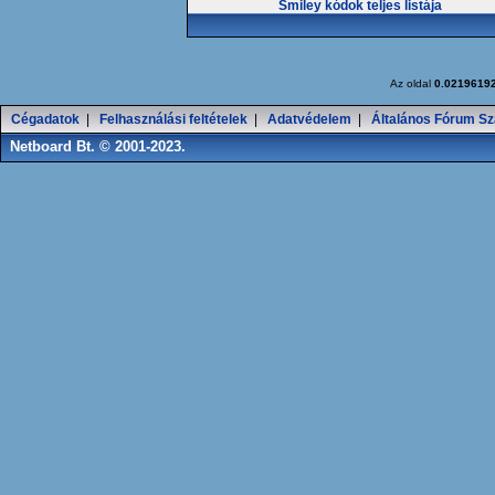
Smiley kódok teljes listája
Az oldal
0.0219619
Cégadatok
|
Felhasználási feltételek
|
Adatvédelem
|
Általános Fórum Sz
Netboard Bt. © 2001-2023.