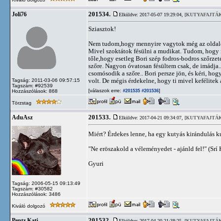
201534.
Joli76
Elküldve: 2017-05-07 19:29:04,
[KUTYAFAJTÁK
Sziasztok!
Nem tudom,hogy mennyire vagytok még az oldalon
Mivel szoktátok fésülni a mudikat. Tudom, hogy n
tőle,hogy esetleg Bori szép fodros-bodros szőrzet
szőre. Nagyon óvatosan fésültem csak, de imádja..
csomósodik a szőre.. Bori persze jön, és kéri, ho
volt. De mégis érdekelne, hogy ti mivel kefélitek
Tagság: 2011-03-06 09:57:15
Tagszám: #92539
[válaszok erre:
]
Hozzászólások: 868
#201535
#201536
Törzstag
201533.
AduAsz
Elküldve: 2017-04-21 09:34:07,
[KUTYAFAJTÁK
Miért? Érdekes lenne, ha egy kutyás kirándulás ku
"Ne eröszakold a véleményedet - ajánld fel!" (Srí
Gyuri
Tagság: 2006-05-15 09:13:49
Tagszám: #30582
Hozzászólások: 3486
Kiváló dolgozó
201532.
Pentz Kati
Elküldve: 2017-04-20 21:38:25,
[KUTYAFAJTÁK