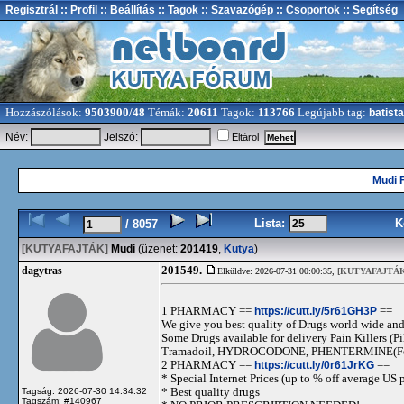
Regisztrál
:: Profil
:: Beállítás
:: Tagok
:: Szavazógép
:: Csoportok
:: Segítség
Hozzászólások:
9503900/48
Témák:
20611
Tagok:
113766
Legújabb tag:
batista
Név:
Jelszó:
Eltárol
Mudi 
Lista:
K
/ 8057
[KUTYAFAJTÁK]
Mudi
(üzenet:
201419
,
Kutya
)
201549.
dagytras
Elküldve: 2026-07-31 00:00:35,
[KUTYAFAJTÁK
1 PHARMACY ==
https://cutt.ly/5r61GH3P
==
We give you best quality of Drugs world wide and h
Some Drugs available for delivery Pain Killers
Tramadoil, HYDROCODONE, PHENTERMINE(For 
2 PHARMACY ==
https://cutt.ly/0r61JrKG
==
* Special Internet Prices (up to % off average US p
* Best quality drugs
Tagság: 2026-07-30 14:34:32
Tagszám: #140967