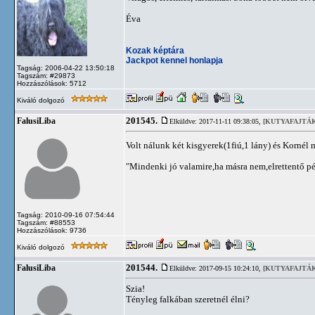
Éva
Kozak képtára
Jackpot kennel honlapja
Tagság: 2006-04-22 13:50:18
Tagszám: #29873
Hozzászólások: 5712
Kiváló dolgozó
201545.
FalusiLiba
Elküldve: 2017-11-11 09:38:05,
[KUTYAFAJTÁK
Volt nálunk két kisgyerek(1fiú,1 lány) és Kornél
"Mindenki jó valamire,ha másra nem,elrettentő p
Tagság: 2010-09-16 07:54:44
Tagszám: #88553
Hozzászólások: 9736
Kiváló dolgozó
201544.
FalusiLiba
Elküldve: 2017-09-15 10:24:10,
[KUTYAFAJTÁK
Szia!
Tényleg falkában szeretnél élni?