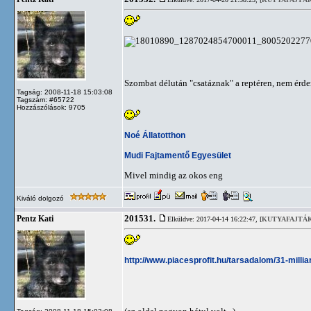
Szombat délután "csatáznak" a reptéren, nem érd
Tagság: 2008-11-18 15:03:08
Tagszám: #65722
Hozzászólások: 9705
Noé Állatotthon
Mudi Fajtamentő Egyesület
Mivel mindig az okos eng
Kiváló dolgozó
201531.
Pentz Kati
Elküldve: 2017-04-14 16:22:47,
[KUTYAFAJTÁK
http://www.piacesprofit.hu/tarsadalom/31-millia