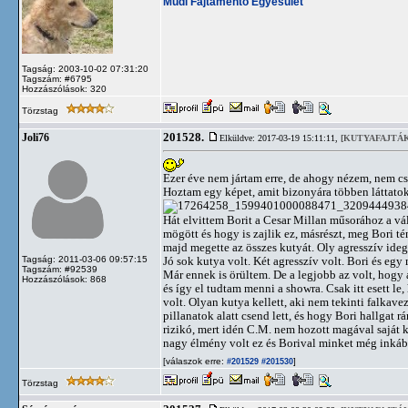
Mudi Fajtamentő Egyesület
Tagság: 2003-10-02 07:31:20
Tagszám: #6795
Hozzászólások: 320
Törzstag
201528.
Joli76
Elküldve: 2017-03-19 15:11:11,
[KUTYAFAJTÁK
Ezer éve nem jártam erre, de ahogy nézem, nem cs
Hoztam egy képet, amit bizonyára többen láttatok
Hát elvittem Borit a Cesar Millan műsorához a vál
mögött és hogy is zajlik ez, másrészt, meg Bori t
majd megette az összes kutyát. Oly agresszív ide
Tagság: 2011-03-06 09:57:15
Jó sok kutya volt. Két agresszív volt. Bori és egy
Tagszám: #92539
Már ennek is örültem. De a legjobb az volt, hogy 
Hozzászólások: 868
és így el tudtam menni a showra. Csak itt esett le
volt. Olyan kutya kellett, aki nem tekinti falkavez
pillanatok alatt csend lett, és hogy Bori hallgat
rizikó, mert idén C.M. nem hozott magával saját k
nagy élmény volt ez és Borival minket még inkább 
[válaszok erre:
]
#201529
#201530
Törzstag