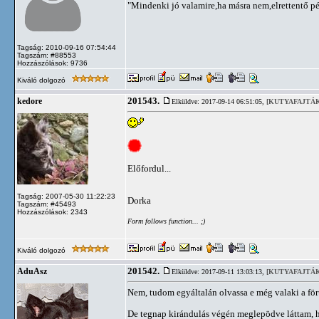
"Mindenki jó valamire,ha másra nem,elrettentő p
Tagság: 2010-09-16 07:54:44
Tagszám: #88553
Hozzászólások: 9736
Kiváló dolgozó
201543.
kedore
Elküldve: 2017-09-14 06:51:05,
[KUTYAFAJTÁK
Előfordul...
Tagság: 2007-05-30 11:22:23
Dorka
Tagszám: #45493
Hozzászólások: 2343
Form follows function... ;)
Kiváló dolgozó
201542.
AduAsz
Elküldve: 2017-09-11 13:03:13,
[KUTYAFAJTÁK
Nem, tudom egyáltalán olvassa e még valaki a för
De tegnap kirándulás végén meglepödve láttam, ho