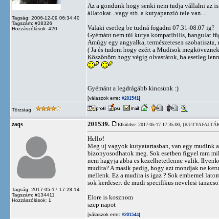
Az a gondunk hogy senki nem tudja vállalni az i
állatokat...vagy stb..a kutyapanzió tele van....
Tagság: 2006-12-09 06:34:40
Tagszám: #38326
Valaki esetleg be tudná fogadni 07.31-08.07 ig?
Hozzászólások: 420
Gyémánt nem túl kutya kompatibilis, hangulat füg
Amúgy egy angyalka, természetesen szobatiszta, n
( Ja és tudom hogy ezért a Mudisok megköveznek d
Köszönöm hogy végig olvastátok, ha esetleg lenn
Gyémánt a legdrágább kincsünk :)
[válaszok erre:
]
#201541
Törzstag
201539.
zaqs
Elküldve: 2017-05-17 17:35:00,
[KUTYAFAJTÁK
Hello!
Meg uj vagyok kutyatartasban, van egy mudink a
bizonyosodhatok meg. Sok esetben figyel ram mik
nem hagyja abba es kezelhetetlenne valik. Ilyenk
mudira? A masik pedig, hogy azt mondjak ne keru
mellenk. Ez a mudira is igaz ? Sok embernel lato
sok kerdesert de mudi specifikus nevelesi tanacso
Tagság: 2017-05-17 17:28:14
Tagszám: #134411
Elore is kosznom
Hozzászólások: 1
szep napot
[válaszok erre:
]
#201544