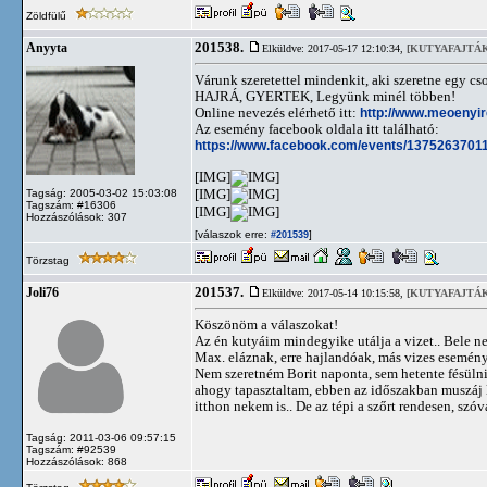
Zöldfülű
201538.
Anyyta
Elküldve: 2017-05-17 12:10:34,
[KUTYAFAJTÁK
Várunk szeretettel mindenkit, aki szeretne egy cs
HAJRÁ, GYERTEK, Legyünk minél többen!
Online nevezés elérhető itt:
http://www.meoenyi
Az esemény facebook oldala itt található:
https://www.facebook.com/events/1375263701
[IMG]
[IMG]
Tagság: 2005-03-02 15:03:08
Tagszám: #16306
[IMG]
Hozzászólások: 307
[válaszok erre:
]
#201539
Törzstag
201537.
Joli76
Elküldve: 2017-05-14 10:15:58,
[KUTYAFAJTÁK
Köszönöm a válaszokat!
Az én kutyáim mindegyike utálja a vizet.. Bele 
Max. eláznak, erre hajlandóak, más vizes esemén
Nem szeretném Borit naponta, sem hetente fésülni.
ahogy tapasztaltam, ebben az időszakban muszáj l
itthon nekem is.. De az tépi a szőrt rendesen, szó
Tagság: 2011-03-06 09:57:15
Tagszám: #92539
Hozzászólások: 868