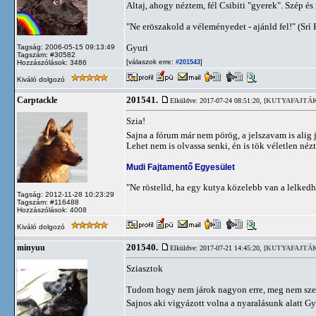
Altaj, ahogy néztem, fél Csibiti "gyerek". Szép é
"Ne eröszakold a véleményedet - ajánld fel!" (Srí
Gyuri
Tagság: 2006-05-15 09:13:49
Tagszám: #30582
[válaszok erre:
]
Hozzászólások: 3486
#201543
Kiváló dolgozó
201541.
Carptackle
Elküldve: 2017-07-24 08:51:20,
[KUTYAFAJTÁK
Szia!
Sajna a fórum már nem pörög, a jelszavam is alig
Lehet nem is olvassa senki, én is tök véletlen néz
Mudi Fajtamentő Egyesület
"Ne röstelld, ha egy kutya közelebb van a lelkedh
Tagság: 2012-11-28 10:23:29
Tagszám: #116488
Hozzászólások: 4008
Kiváló dolgozó
201540.
minyuu
Elküldve: 2017-07-21 14:45:20,
[KUTYAFAJTÁK
Sziasztok
Tudom hogy nem járok nagyon erre, meg nem szer
Sajnos aki vigyázott volna a nyaralásunk alatt 