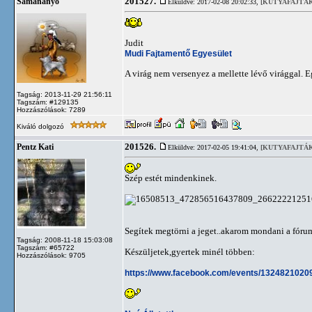
201527.
Sámánanyó
Elküldve: 2017-02-08 20:02:33,
[KUTYAFAJTÁK
Judit
Mudi Fajtamentő Egyesület
A virág nem versenyez a mellette lévő virággal. E
Tagság: 2013-11-29 21:56:11
Tagszám: #129135
Hozzászólások: 7289
Kiváló dolgozó
201526.
Pentz Kati
Elküldve: 2017-02-05 19:41:04,
[KUTYAFAJTÁK
Szép estét mindenkinek.
Segítek megtörni a jeget..akarom mondani a fórum 
Tagság: 2008-11-18 15:03:08
Tagszám: #65722
Készüljetek,gyertek minél többen:
Hozzászólások: 9705
https://www.facebook.com/events/1324821020