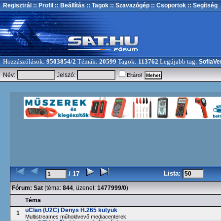
Regisztrál
:: Profil
:: Beállítás
:: Tagok
:: Szavazógép
:: Csoportok
:: Segítség
Hozzászólások:
9503854/2
Témák:
20599
Tagok:
113762
Legújabb tag:
SofiaVe
Név:
Jelszó:
Eltárol
Lista:
/ 17
Fórum:
Sat
(téma:
844
, üzenet:
1477999/0
)
Téma
uClan (U2C) Denys H.265 kütyük
1
Multistreames műholdvevő mediacenterek