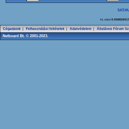
SAT.HU
Az oldal
0.00882601
Cégadatok
|
Felhasználási feltételek
|
Adatvédelem
|
Általános Fórum Sz
Netboard Bt. © 2001-2023.