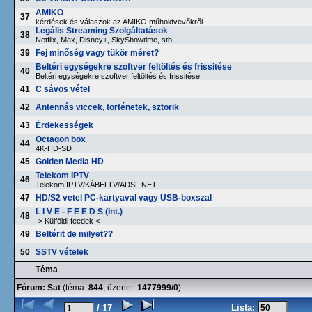
AMIKO
37
kérdések és válaszok az AMIKO műholdvevőkről
Legális Streaming Szolgáltatások
38
Netflix, Max, Disney+, SkyShowtime, stb.
39
Fej minőség vagy tükör méret?
Beltéri egységekre szoftver feltöltés és frissitése
40
Beltéri egységekre szoftver feltöltés és frissitése
41
C sávos vétel
42
Antennás viccek, történetek, sztorik
43
Érdekességek
Octagon box
44
4K-HD-SD
45
Golden Media HD
Telekom IPTV
46
Telekom IPTV/KÁBELTV/ADSL NET
47
HD/S2 vetel PC-kartyaval vagy USB-boxszal
L I V E - F E E D S (Int.)
48
-> Külföldi feedek <-
49
Beltérit de milyet??
50
SSTV vételek
Téma
Fórum:
Sat
(téma:
844
, üzenet:
1477999/0
)
Lista:
/ 17