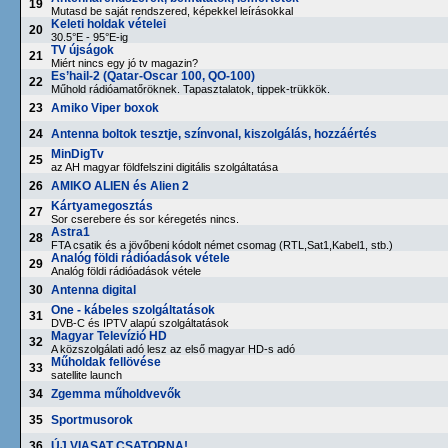
19
Mutasd be saját rendszered, képekkel leírásokkal
Keleti holdak vételei
20
30.5°E - 95°E-ig
TV újságok
21
Miért nincs egy jó tv magazin?
Es’hail-2 (Qatar-Oscar 100, QO-100)
22
Műhold rádióamatőröknek. Tapasztalatok, tippek-trükkök.
23
Amiko Viper boxok
24
Antenna boltok tesztje, színvonal, kiszolgálás, hozzáértés
MinDigTv
25
az AH magyar földfelszini digitális szolgáltatása
26
AMIKO ALIEN és Alien 2
Kártyamegosztás
27
Sor cserebere és sor kéregetés nincs.
Astra1
28
FTA csatik és a jövőbeni kódolt német csomag (RTL,Sat1,Kabel1, stb.)
Analóg földi rádióadások vétele
29
Analóg földi rádióadások vétele
30
Antenna digital
One - kábeles szolgáltatások
31
DVB-C és IPTV alapú szolgáltatások
Magyar Televízió HD
32
A közszolgálati adó lesz az első magyar HD-s adó
Műholdak fellövése
33
satellite launch
34
Zgemma műholdvevők
35
Sportmusorok
36
ÚJ VIASAT CSATORNA!