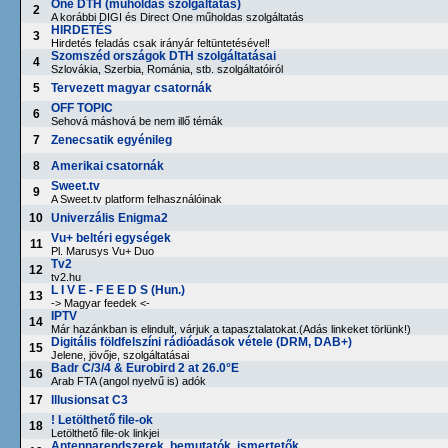
One DTH (műholdas szolgáltatás)
2
A korábbi DIGI és Direct One műholdas szolgáltatás
HIRDETÉS
3
Hirdetés feladás csak irányár feltüntetésével!
Szomszéd országok DTH szolgáltatásai
4
Szlovákia, Szerbia, Románia, stb. szolgáltatóiról
5
Tervezett magyar csatornák
OFF TOPIC
6
Sehová máshová be nem illő témák
7
Zenecsatik egyénileg
8
Amerikai csatornák
Sweet.tv
9
A Sweet.tv platform felhasználóinak
10
Univerzális Enigma2
Vu+ beltéri egységek
11
Pl. Marusys Vu+ Duo
Tv2
12
tv2.hu
L I V E - F E E D S (Hun.)
13
-> Magyar feedek <-
IPTV
14
Már hazánkban is elindult, várjuk a tapasztalatokat.(Adás linkeket törlünk!)
Digitális földfelszíni rádióadások vétele (DRM, DAB+)
15
Jelene, jövője, szolgáltatásai
Badr C/3/4 & Eurobird 2 at 26.0°E
16
Arab FTA (angol nyelvű is) adók
17
Illusionsat C3
! Letölthető file-ok
18
Letölthető file-ok linkjei
Antennarendszerek, bemutatók, ismertetők