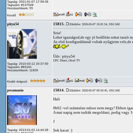
Tagság: 2021-01-07 17:59:36
Tagszám: #137049
Hozzászólások: 55
Kezdő
15815.
pityu54
Elküldve: 2026-05-07 10:01:54,
OSCAM
Szia!
Lehet igazságod,de egy jó beállítás sokat taszít ra
Az első konfigurálásnál voltak nyűgjeim vele,de
Üdv: pityu54
UPC Direct_Olcsó TV
Tagság: 2010-03-12 20:37:00
Tagszám: #83191
Hozzászólások: 11929
Kiváló dolgozó
15814.
pecamania
Elküldve: 2026-05-07 09:50:45,
OSCAM
Hali
0b02 -vel számtalan műsor nem megy! Ebben igaz
A mai napig nem tudták megoldani, pedig vagy 3-
J
Sok kacat :)
Tagság: 2013-01-02 14:44:36