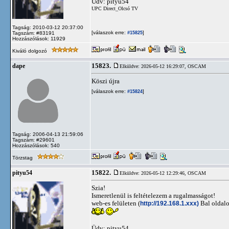
Üdv: pityu54
UPC Direct_Olcsó TV
Tagság: 2010-03-12 20:37:00
[válaszok erre:
]
Tagszám: #83191
#15825
Hozzászólások: 11929
Kiváló dolgozó
15823.
dape
Elküldve: 2026-05-12 16:29:07,
OSCAM
Köszi újra
[válaszok erre:
]
#15824
Tagság: 2006-04-13 21:59:06
Tagszám: #29601
Hozzászólások: 540
Törzstag
15822.
pityu54
Elküldve: 2026-05-12 12:29:46,
OSCAM
Szia!
Ismeretlenül is feltételezem a rugalmasságot!
web-es felületen (
http://192.168.1.xxx)
Bal oldalo
Üdv: pityu54