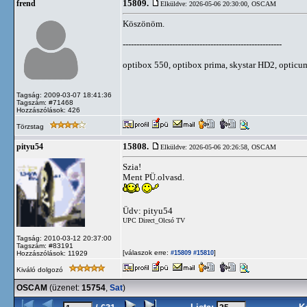
15809.
frend
Elküldve: 2026-05-06 20:30:00,
OSCAM
Köszönöm.
----------------------------------------------------------
optibox 550, optibox prima, skystar HD2, optic
Tagság: 2009-03-07 18:41:36
Tagszám: #71468
Hozzászólások: 426
Törzstag
15808.
pityu54
Elküldve: 2026-05-06 20:26:58,
OSCAM
Szia!
Ment PÜ.olvasd.
Üdv: pityu54
UPC Direct_Olcsó TV
Tagság: 2010-03-12 20:37:00
Tagszám: #83191
[válaszok erre:
]
Hozzászólások: 11929
#15809
#15810
Kiváló dolgozó
OSCAM
(üzenet:
15754
,
Sat
)