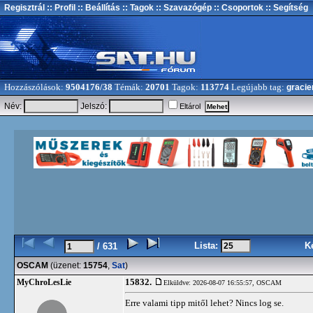
Regisztrál
:: Profil
:: Beállítás
:: Tagok
:: Szavazógép
:: Csoportok
:: Segítség
Hozzászólások:
9504176/38
Témák:
20701
Tagok:
113774
Legújabb tag:
gracie
Név:
Jelszó:
Eltárol
Lista:
K
/ 631
OSCAM
(üzenet:
15754
,
Sat
)
15832.
MyChroLesLie
Elküldve: 2026-08-07 16:55:57,
OSCAM
Erre valami tipp mitől lehet? Nincs log se.