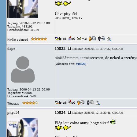
Üdv: pityu54
UPC Direct_Olcsó TV
Tagság: 2010-03-12 20:37:00
Tagszám: #83191
Hozzászólások: 11929
Kiváló dolgozó
15825.
dape
Elküldve: 2026-05-13 16:14:32,
OSCAM
táráááámmmm, természetesen, de neked a szerénysé
[válaszok erre:
]
#15826
Tagság: 2006-04-13 21:59:06
Tagszám: #29601
Hozzászólások: 540
Törzstag
15824.
pityu54
Elküldve: 2026-05-12 16:30:41,
OSCAM
Elég lett volna annyi,hogy siker!