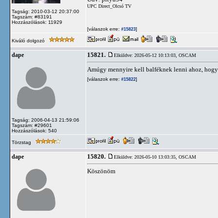
UPC Direct_Olcsó TV
Tagság: 2010-03-12 20:37:00
Tagszám: #83191
Hozzászólások: 11929
[válaszok erre:
]
#15823
Kiváló dolgozó
15821.
dape
Elküldve: 2026-05-12 10:13:03,
OSCAM
Amúgy mennyire kell balféknek lenni ahoz, hogy ne
[válaszok erre:
]
#15822
Tagság: 2006-04-13 21:59:06
Tagszám: #29601
Hozzászólások: 540
Törzstag
15820.
dape
Elküldve: 2026-05-10 13:03:35,
OSCAM
Köszönöm