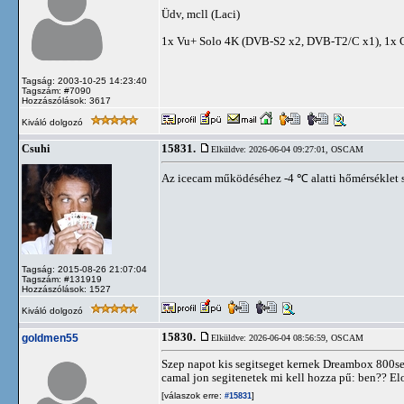
Üdv, mcll (Laci)
1x Vu+ Solo 4K (DVB-S2 x2, DVB-T2/C x1), 1x
Tagság: 2003-10-25 14:23:40
Tagszám: #7090
Hozzászólások: 3617
Kiváló dolgozó
15831.
Csuhi
Elküldve: 2026-06-04 09:27:01,
OSCAM
Az icecam működéséhez -4 ℃ alatti hőmérséklet s
Tagság: 2015-08-26 21:07:04
Tagszám: #131919
Hozzászólások: 1527
Kiváló dolgozó
15830.
goldmen55
Elküldve: 2026-06-04 08:56:59,
OSCAM
Szep napot kis segitseget kernek Dreambox 800se
camal jon segitenetek mi kell hozza pű: ben?? Elo
[válaszok erre:
]
#15831