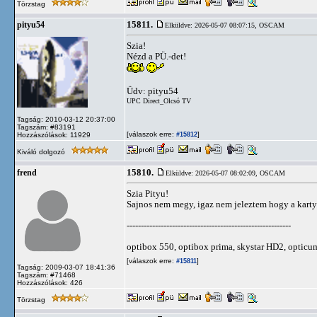
Törzstag
15811.
pityu54
Elküldve: 2026-05-07 08:07:15,
OSCAM
Szia!
Nézd a PÜ.-det!
Üdv: pityu54
UPC Direct_Olcsó TV
Tagság: 2010-03-12 20:37:00
Tagszám: #83191
[válaszok erre:
]
Hozzászólások: 11929
#15812
Kiváló dolgozó
15810.
frend
Elküldve: 2026-05-07 08:02:09,
OSCAM
Szia Pityu!
Sajnos nem megy, igaz nem jeleztem hogy a karty
----------------------------------------------------------
optibox 550, optibox prima, skystar HD2, optic
[válaszok erre:
]
#15811
Tagság: 2009-03-07 18:41:36
Tagszám: #71468
Hozzászólások: 426
Törzstag