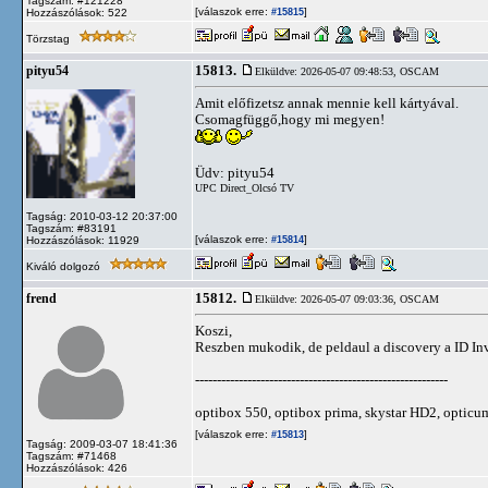
Tagszám: #121228
[válaszok erre:
]
Hozzászólások: 522
#15815
Törzstag
15813.
pityu54
Elküldve: 2026-05-07 09:48:53,
OSCAM
Amit előfizetsz annak mennie kell kártyával.
Csomagfüggő,hogy mi megyen!
Üdv: pityu54
UPC Direct_Olcsó TV
Tagság: 2010-03-12 20:37:00
Tagszám: #83191
[válaszok erre:
]
Hozzászólások: 11929
#15814
Kiváló dolgozó
15812.
frend
Elküldve: 2026-05-07 09:03:36,
OSCAM
Koszi,
Reszben mukodik, de peldaul a discovery a ID Inv
----------------------------------------------------------
optibox 550, optibox prima, skystar HD2, optic
[válaszok erre:
]
#15813
Tagság: 2009-03-07 18:41:36
Tagszám: #71468
Hozzászólások: 426