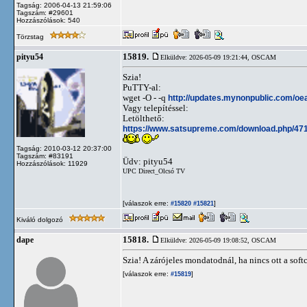
Tagság: 2006-04-13 21:59:06
Tagszám: #29601
Hozzászólások: 540
Törzstag
15819.
pityu54
Elküldve: 2026-05-09 19:21:44,
OSCAM
Szia!
PuTTY-al:
wget -O - -q
http://updates.mynonpublic.com/oe
Vagy telepítéssel:
Letölthető:
https://www.satsupreme.com/download.php/4712
Tagság: 2010-03-12 20:37:00
Tagszám: #83191
Üdv: pityu54
Hozzászólások: 11929
UPC Direct_Olcsó TV
[válaszok erre:
]
#15820
#15821
Kiváló dolgozó
15818.
dape
Elküldve: 2026-05-09 19:08:52,
OSCAM
Szia! A zárójeles mondatodnál, ha nincs ott a s
[válaszok erre:
]
#15819