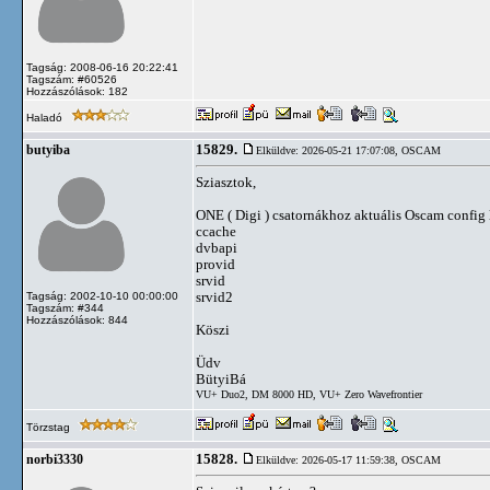
Tagság: 2008-06-16 20:22:41
Tagszám: #60526
Hozzászólások: 182
Haladó
15829.
butyiba
Elküldve: 2026-05-21 17:07:08,
OSCAM
Sziasztok,
ONE ( Digi ) csatornákhoz aktuális Oscam config l
ccache
dvbapi
provid
srvid
srvid2
Tagság: 2002-10-10 00:00:00
Tagszám: #344
Hozzászólások: 844
Köszi
Üdv
BütyiBá
VU+ Duo2, DM 8000 HD, VU+ Zero Wavefrontier
Törzstag
15828.
norbi3330
Elküldve: 2026-05-17 11:59:38,
OSCAM