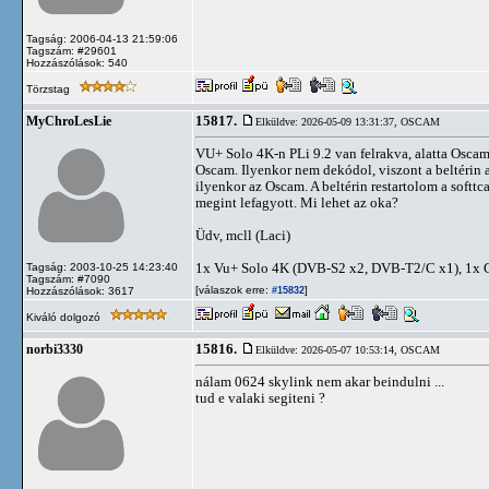
Tagság: 2006-04-13 21:59:06
Tagszám: #29601
Hozzászólások: 540
Törzstag
15817.
MyChroLesLie
Elküldve: 2026-05-09 13:31:37,
OSCAM
VU+ Solo 4K-n PLi 9.2 van felrakva, alatta Osca
Oscam. Ilyenkor nem dekódol, viszont a beltérin a
ilyenkor az Oscam. A beltérin restartolom a softt
megint lefagyott. Mi lehet az oka?
Üdv, mcll (Laci)
1x Vu+ Solo 4K (DVB-S2 x2, DVB-T2/C x1), 1x
Tagság: 2003-10-25 14:23:40
Tagszám: #7090
[válaszok erre:
]
Hozzászólások: 3617
#15832
Kiváló dolgozó
15816.
norbi3330
Elküldve: 2026-05-07 10:53:14,
OSCAM
nálam 0624 skylink nem akar beindulni ...
tud e valaki segiteni ?