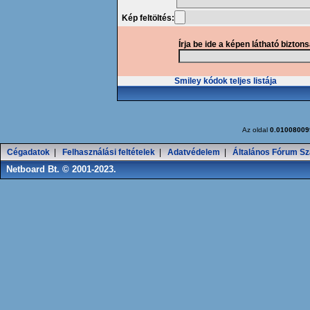
Kép feltöltés:
Írja be ide a képen látható bizton
Smiley kódok teljes listája
Az oldal
0.01008009
Cégadatok
|
Felhasználási feltételek
|
Adatvédelem
|
Általános Fórum Sz
Netboard Bt. © 2001-2023.