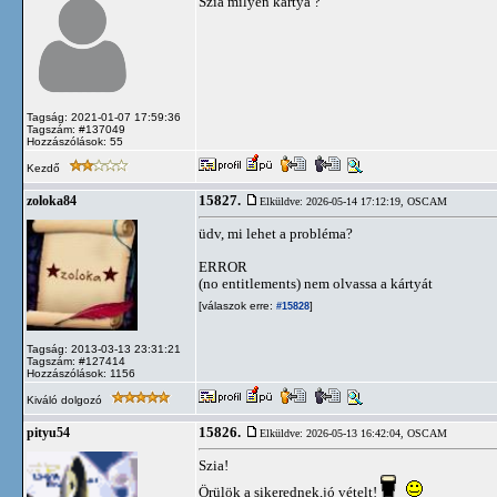
Szia milyen kártya ?
Tagság: 2021-01-07 17:59:36
Tagszám: #137049
Hozzászólások: 55
Kezdő
15827.
zoloka84
Elküldve: 2026-05-14 17:12:19,
OSCAM
üdv, mi lehet a probléma?
ERROR
(no entitlements) nem olvassa a kártyát
[válaszok erre:
]
#15828
Tagság: 2013-03-13 23:31:21
Tagszám: #127414
Hozzászólások: 1156
Kiváló dolgozó
15826.
pityu54
Elküldve: 2026-05-13 16:42:04,
OSCAM
Szia!
Örülök a sikerednek,jó vételt!