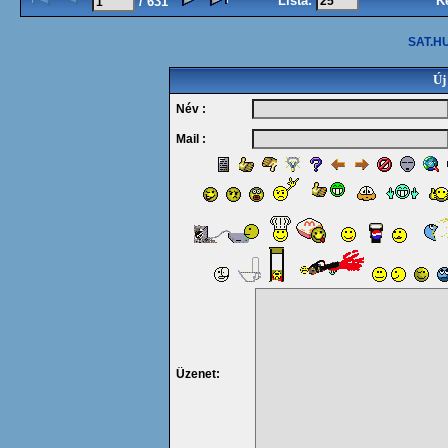
Lista:
K
/ 631
SAT.HU
Új
Név :
Mail :
Üzenet: