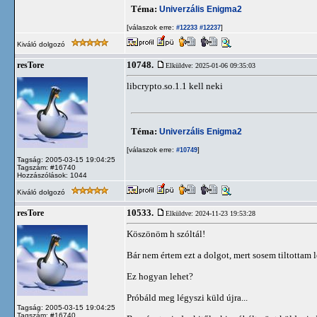
Téma:
Univerzális Enigma2
[válaszok erre:
]
#12233
#12237
Kiváló dolgozó
10748.
resTore
Elküldve: 2025-01-06 09:35:03
libcrypto.so.1.1 kell neki
Téma:
Univerzális Enigma2
[válaszok erre:
]
#10749
Tagság: 2005-03-15 19:04:25
Tagszám: #16740
Hozzászólások: 1044
Kiváló dolgozó
10533.
resTore
Elküldve: 2024-11-23 19:53:28
Köszönöm h szóltál!
Bár nem értem ezt a dolgot, mert sosem tiltottam l
Ez hogyan lehet?
Próbáld meg légyszi küld újra...
Tagság: 2005-03-15 19:04:25
Tagszám: #16740