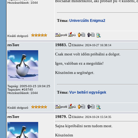
Bocsánat mindenkitől, aki próbált pü -t küldeni, 
Hozzászólások: 1044
Téma:
Univerzális Enigma2
Kiváló dolgozó
19883.
resTore
Elküldve: 2024-10-27 16:38:14
Csak most volt időm próbálni a dolgot.
Igen, valóban ez a megoldás!
Köszönöm a segítséget.
Tagság: 2005-03-15 19:04:25
Tagszám: #16740
Téma:
Vu+ beltéri egységek
Hozzászólások: 1044
Kiváló dolgozó
19879.
resTore
Elküldve: 2024-10-24 15:54:35
Sajna kipróbálni nem tudom most.
Köszönöm