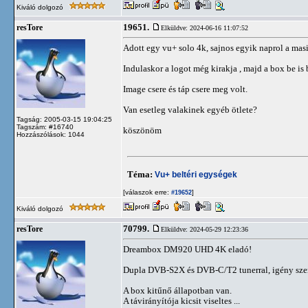
Kiváló dolgozó
19651.
resTore
Elküldve: 2024-06-16 11:07:52
Adott egy vu+ solo 4k, sajnos egyik naprol a masi
Indulaskor a logot még kirakja , majd a box be is 
Image csere és táp csere meg volt.
Van esetleg valakinek egyéb ötlete?
Tagság: 2005-03-15 19:04:25
Tagszám: #16740
köszönöm
Hozzászólások: 1044
Téma:
Vu+ beltéri egységek
[válaszok erre:
]
#19652
Kiváló dolgozó
70799.
resTore
Elküldve: 2024-05-29 12:23:36
Dreambox DM920 UHD 4K eladó!
Dupla DVB-S2X és DVB-C/T2 tunerral, igény szer
A box kitűnő állapotban van.
A távirányítója kicsit viseltes ...