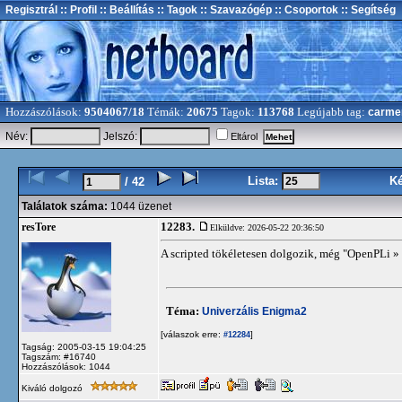
Regisztrál
:: Profil
:: Beállítás
:: Tagok
:: Szavazógép
:: Csoportok
:: Segítség
Hozzászólások:
9504067/18
Témák:
20675
Tagok:
113768
Legújabb tag:
carme
Név:
Jelszó:
Eltárol
Lista:
K
/ 42
Találatok száma:
1044 üzenet
12283.
resTore
Elküldve: 2026-05-22 20:36:50
A scripted tökéletesen dolgozik, még "OpenPLi » 
Téma:
Univerzális Enigma2
[válaszok erre:
]
#12284
Tagság: 2005-03-15 19:04:25
Tagszám: #16740
Hozzászólások: 1044
Kiváló dolgozó