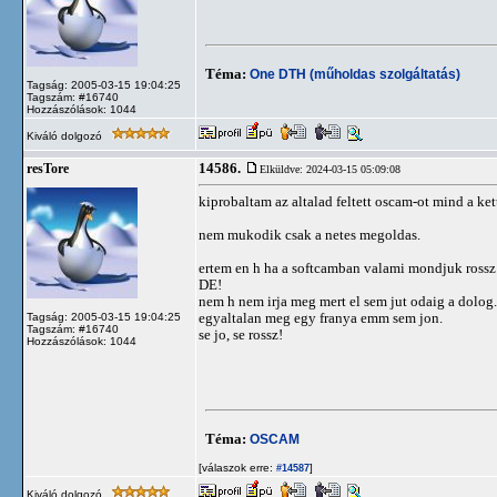
Téma:
One DTH (műholdas szolgáltatás)
Tagság: 2005-03-15 19:04:25
Tagszám: #16740
Hozzászólások: 1044
Kiváló dolgozó
14586.
resTore
Elküldve: 2024-03-15 05:09:08
kiprobaltam az altalad feltett oscam-ot mind a ket
nem mukodik csak a netes megoldas.
ertem en h ha a softcamban valami mondjuk rossz 
DE!
nem h nem irja meg mert el sem jut odaig a dolog.
egyaltalan meg egy franya emm sem jon.
Tagság: 2005-03-15 19:04:25
Tagszám: #16740
se jo, se rossz!
Hozzászólások: 1044
Téma:
OSCAM
[válaszok erre:
]
#14587
Kiváló dolgozó