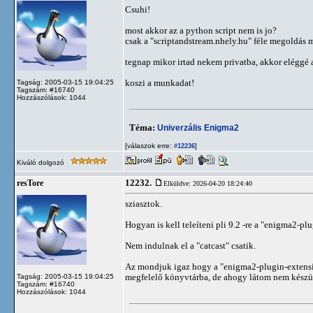
Csuhi!
most akkor az a python script nem is jo?
csak a "scriptandstream.nhely.hu" féle megoldás
tegnap mikor irtad nekem privatba, akkor eléggé 
koszi a munkadat!
Tagság: 2005-03-15 19:04:25
Tagszám: #16740
Hozzászólások: 1044
Téma:
Univerzális Enigma2
[válaszok erre:
]
#12236
Kiváló dolgozó
12232.
resTore
Elküldve: 2026-04-20 18:24:40
sziasztok.
Hogyan is kell teleíteni pli 9.2 -re a "enigma2-p
Nem indulnak el a "catcast" csatik.
Az mondjuk igaz hogy a "enigma2-plugin-extension
megfelelő könyvtárba, de ahogy látom nem készült
Tagság: 2005-03-15 19:04:25
Tagszám: #16740
Hozzászólások: 1044