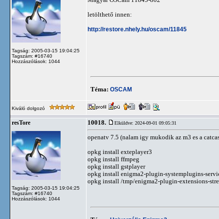
letölthető innen:
http://restore.nhely.hu/oscam/11845
Tagság: 2005-03-15 19:04:25
Tagszám: #16740
Hozzászólások: 1044
Téma:
OSCAM
Kiváló dolgozó
10018.
resTore
Elküldve: 2024-09-01 09:05:31
openatv 7.5 (nalam igy mukodik az m3 es a catcast
opkg install exteplayer3
opkg install ffmpeg
opkg install gstplayer
opkg install enigma2-plugin-systemplugins-serv
opkg install /tmp/enigma2-plugin-extensions-stre
Tagság: 2005-03-15 19:04:25
Tagszám: #16740
Hozzászólások: 1044