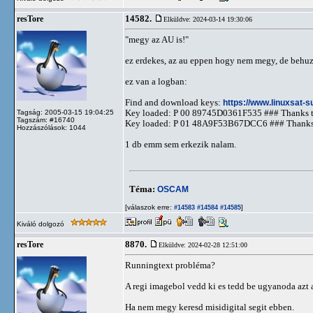
14582.
resTore
Elküldve: 2024-03-14 19:30:06
"megy az AU is!"
ez erdekes, az au eppen hogy nem megy, de behuzz
ez van a logban:
Find and download keys:
https://www.linuxsat
Key loaded: P 00 89745D0361F535 ### Thanks t
Tagság: 2005-03-15 19:04:25
Tagszám: #16740
Key loaded: P 01 48A9F53B67DCC6 ### Thanks 
Hozzászólások: 1044
1 db emm sem erkezik nalam.
Téma:
OSCAM
[válaszok erre:
]
#14583
#14584
#14585
Kiváló dolgozó
8870.
resTore
Elküldve: 2024-02-28 12:51:00
Runningtext probléma?
A regi imagebol vedd ki es tedd be ugyanoda azt a
Ha nem megy keresd misidigital segit ebben.