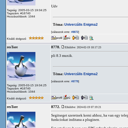
Udv
Tagság: 2005-03-15 19:04:25
Tagszám: #16740
Hozzászólások: 1044
Téma:
Univerzális Enigma2
[válaszok erre:
]
#8872
Kiváló dolgozó
8778.
resTore
Elküldve: 2024-02-19 18:17:23
pli 8.3 muxik.
Téma:
Univerzális Enigma2
[válaszok erre:
]
#8779
Tagság: 2005-03-15 19:04:25
Tagszám: #16740
Hozzászólások: 1044
Kiváló dolgozó
8772.
resTore
Elküldve: 2024-02-19 07:19:21
Segitseget szeretnek kerni ahhoz, ha van egy tele
funkciokat inditana a pluginen.