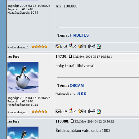
Ára: 100.000
Tagság: 2005-03-15 19:04:25
Tagszám: #16740
Hozzászólások: 1044
Téma:
HIRDETÉS
Kiváló dolgozó
14730.
resTore
Elküldve: 2024-05-17 10:58:11
opkg install libdvbcsa1
Téma:
OSCAM
[válaszok erre:
]
#14733
Tagság: 2005-03-15 19:04:25
Tagszám: #16740
Hozzászólások: 1044
Kiváló dolgozó
110388.
resTore
Elküldve: 2024-04-22 09:56:32
Érdekes, nálam változatlan 1802.