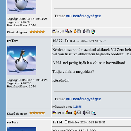
Téma:
Vu+ beltéri egységek
Tagság: 2005-03-15 19:04:25
Tagszám: #16740
Hozzászólások: 1044
Kiváló dolgozó
19877.
resTore
Elküldve: 2024-10-24 10:55:57
Kérdezni szeretném azoktól akiknek VU Zero beltér
val van frissitve akkor nem hajlandó bootolni. Mí
A PLI -nel pedig írják h a v2 -re is használható.
Tudja valaki a megoldást?
Köszönöm
Tagság: 2005-03-15 19:04:25
Tagszám: #16740
Hozzászólások: 1044
Téma:
Vu+ beltéri egységek
[válaszok erre:
]
#19878
Kiváló dolgozó
15114.
resTore
Elküldve: 2024-10-15 16:36:55
Magyar OSCam 11845-802