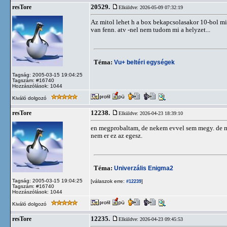
20529.
resTore
Elküldve: 2026-05-09 07:32:19
Az mitol lehet h a box bekapcsolasakor 10-bol m
van fenn. atv -nel nem tudom mi a helyzet...
Téma:
Vu+ beltéri egységek
Tagság: 2005-03-15 19:04:25
Tagszám: #16740
Hozzászólások: 1044
Kiváló dolgozó
12238.
resTore
Elküldve: 2026-04-23 18:39:10
en megprobaltam, de nekem evvel sem megy. de mo
nem er ez az egesz.
Téma:
Univerzális Enigma2
Tagság: 2005-03-15 19:04:25
[válaszok erre:
]
#12239
Tagszám: #16740
Hozzászólások: 1044
Kiváló dolgozó
12235.
resTore
Elküldve: 2026-04-23 09:45:53