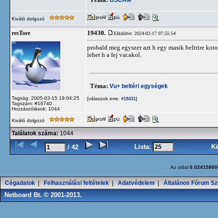
Kiváló dolgozó
19430.
resTore
Elküldve: 2024-02-17 07:55:54
probald meg egyszer azt h egy masik beltrire kotod
lehet h a fej vacakol.
Téma:
Vu+ beltéri egységek
Tagság: 2005-03-15 19:04:25
[válaszok erre:
]
#19431
Tagszám: #16740
Hozzászólások: 1044
Kiváló dolgozó
Találatok száma:
1044
Lista:
K
/ 42
Az oldal
0.02415800
Cégadatok
|
Felhasználási feltételek
|
Adatvédelem
|
Általános Fórum Sz
Netboard Bt. © 2001-2013.