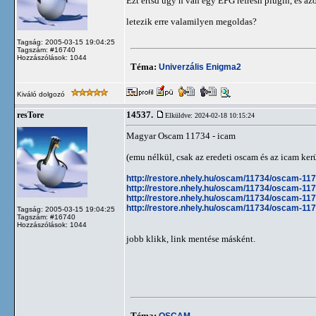
Ezt ertsd ugy h van egy EPG refresh plugin, es azon
letezik erre valamilyen megoldas?
Tagság: 2005-03-15 19:04:25
Tagszám: #16740
Hozzászólások: 1044
Téma:
Univerzális Enigma2
Kiváló dolgozó
14537.
resTore
Elküldve: 2024-02-18 10:15:24
Magyar Oscam 11734 - icam
(emu nélkül, csak az eredeti oscam és az icam kerül
http://restore.nhely.hu/oscam/11734/oscam-1
http://restore.nhely.hu/oscam/11734/oscam-1
http://restore.nhely.hu/oscam/11734/oscam-1
http://restore.nhely.hu/oscam/11734/oscam-11
Tagság: 2005-03-15 19:04:25
Tagszám: #16740
Hozzászólások: 1044
jobb klikk, link mentése másként.
Téma:
OSCAM