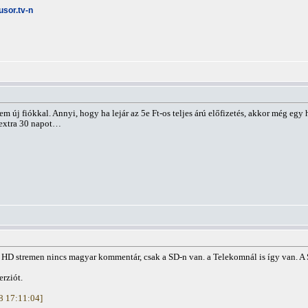
usor.tv-n
em új fiókkal. Annyi, hogy ha lejár az 5e Ft-os teljes árú előfizetés, akkor még 
 extra 30 napot…
 HD stremen nincs magyar kommentár, csak a SD-n van. a Telekomnál is így van. A S
rziót.
08 17:11:04]