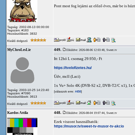
Pont most fog lejárni az előző éves, már be is húzt
Tagság: 2002-08-13 00:00:00
Tagszám: #183
Hozzászólások: 3832
Kiváló dolgozó
449.
MyChroLesLie
Elküldve: 2026-08-06 12:03:48,
Sweet.tv
Itt 12hó L csomag 29.950,- Ft
https://tvelofizetes.hu/
Üdv, mcll (Laci)
1x Vu+ Solo 4K (DVB-S2 x2, DVB-T2/C x1), 1x
Tagság: 2003-10-25 14:23:40
[válaszok erre:
]
#450
Tagszám: #7090
Hozzászólások: 3613
Kiváló dolgozó
448.
Kardos Attila
Elküldve: 2026-08-04 19:07:44,
Sweet.tv
Ezek viszont használhatók:
https://musor.tv/sweet-tv-musor-tv-akcio
-----------------------------------------