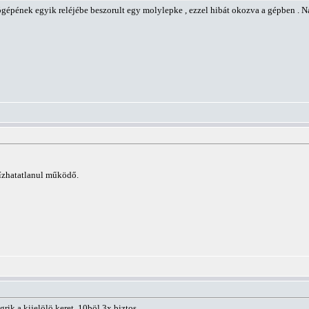
gépének egyik reléjébe beszorult egy molylepke , ezzel hibát okozva a gépben . Na 
ízhatatlanul működő.
rik a kijelölö keret. 10böl 3x biztos.