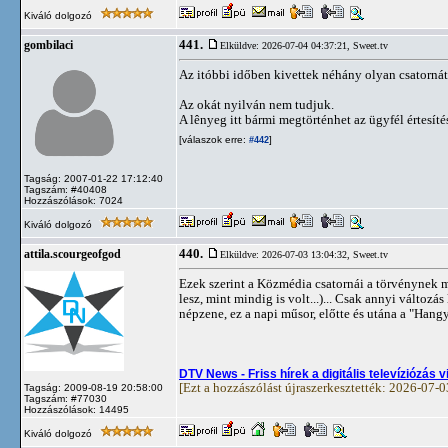
Kiváló dolgozó
441.
gombilaci
Elküldve: 2026-07-04 04:37:21,
Sweet.tv
Az itóbbi időben kivettek néhány olyan csatornát,
Az okát nyilván nem tudjuk.
A lênyeg itt bármi megtörténhet az ügyfél értesíté
[válaszok erre:
]
#442
Tagság: 2007-01-22 17:12:40
Tagszám: #40408
Hozzászólások: 7024
Kiváló dolgozó
440.
attila.scourgeofgod
Elküldve: 2026-07-03 13:04:32,
Sweet.tv
Ezek szerint a Közmédia csatornái a törvénynek m
lesz, mint mindig is volt...)... Csak annyi változ
népzene, ez a napi műsor, előtte és utána a "Hangy
DTV News - Friss hírek a digitális televíziózás v
[Ezt a hozzászólást újraszerkesztették: 2026-07-
Tagság: 2009-08-19 20:58:00
Tagszám: #77030
Hozzászólások: 14495
Kiváló dolgozó