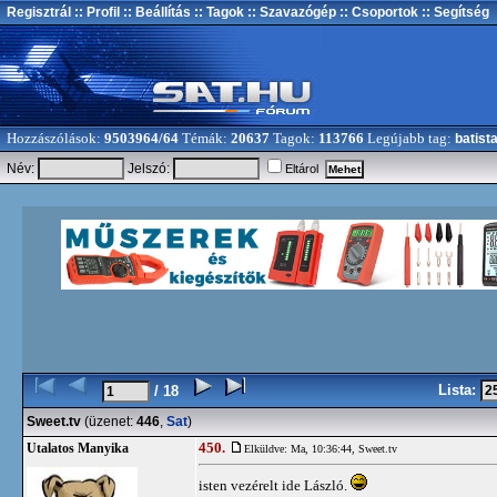
Regisztrál
:: Profil
:: Beállítás
:: Tagok
:: Szavazógép
:: Csoportok
:: Segítség
Hozzászólások:
9503964/64
Témák:
20637
Tagok:
113766
Legújabb tag:
batist
Név:
Jelszó:
Eltárol
Lista:
/ 18
Sweet.tv
(üzenet:
446
,
Sat
)
450.
Utalatos Manyika
Elküldve: Ma, 10:36:44,
Sweet.tv
isten vezérelt ide László.