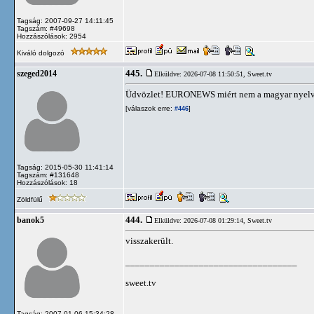
Tagság: 2007-09-27 14:11:45
Tagszám: #49698
Hozzászólások: 2954
Kiváló dolgozó
445.
szeged2014
Elküldve: 2026-07-08 11:50:51,
Sweet.tv
Üdvözlet! EURONEWS miért nem a magyar nyel
[válaszok erre:
]
#446
Tagság: 2015-05-30 11:41:14
Tagszám: #131648
Hozzászólások: 18
Zöldfülű
444.
banok5
Elküldve: 2026-07-08 01:29:14,
Sweet.tv
visszakerült.
___________________________________
sweet.tv
Tagság: 2007-01-06 15:34:28