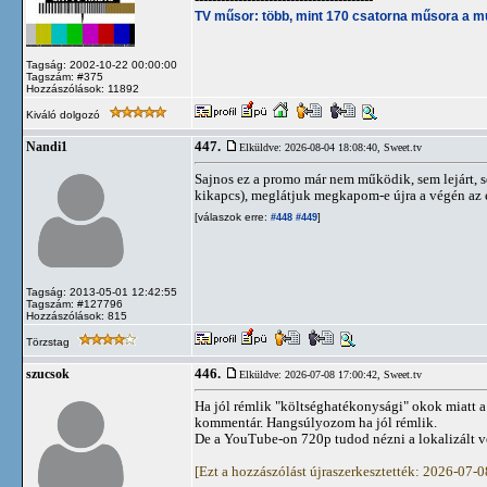
TV műsor: több, mint 170 csatorna műsora a m
Tagság: 2002-10-22 00:00:00
Tagszám: #375
Hozzászólások: 11892
Kiváló dolgozó
447.
Nandi1
Elküldve: 2026-08-04 18:08:40,
Sweet.tv
Sajnos ez a promo már nem működik, sem lejárt, s
kikapcs), meglátjuk megkapom-e újra a végén az
[válaszok erre:
]
#448
#449
Tagság: 2013-05-01 12:42:55
Tagszám: #127796
Hozzászólások: 815
Törzstag
446.
szucsok
Elküldve: 2026-07-08 17:00:42,
Sweet.tv
Ha jól rémlik "költséghatékonysági" okok miatt a
kommentár. Hangsúlyozom ha jól rémlik.
De a YouTube-on 720p tudod nézni a lokalizált ve
[Ezt a hozzászólást újraszerkesztették: 2026-07-