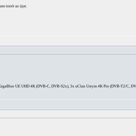
am innét az újat.
 GigaBlue UE UHD 4K (DVB-C, DVB-S2x), 3x uClan Ustym 4K Pro (DVB-T2/C, D