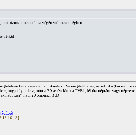
 ami biztosan nem a lista végén volt nézettségben.
se nélkül.
egfelelően kötelezően továbbítandók... Se megdöbbenés, se politika (bár utóbbi az
ás lesz, hogy olyan lesz, mint a '80-as években a TVR1, fél óra néptánc vagy népzen
ák háborúja", napi 20 órában... ;) :D
ilágából
03 13:10:43]