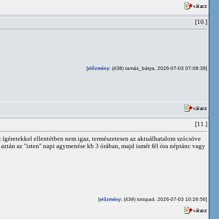
[10.]
[
: (438) tamás_bátya, 2026-07-03 07:08:39]
előzmény
[11.]
 ígéretekkel ellentétben nem igaz, természetesen az aktuálhatalom szócsöve
e, aztán az "isten" napi agymenése kb 3 órában, majd ismét fél óra néptánc vagy
[
: (439) totopad, 2026-07-03 10:26:56]
előzmény