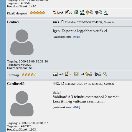
Tagszám: #39568
Hozzászólások: 1420
Kiváló dolgozó
443.
Lentuci
Elküldve: 2026-07-06 07:47:34,
Sweet.tv
Igen. És pont a legjobbat vették el.
[válaszok erre:
]
#444
Tagság: 2009-12-09 15:33:30
Tagszám: #80520
Hozzászólások: 519
Törzstag
442.
Gordiusz85
Elküldve: 2026-07-05 12:36:37,
Sweet.tv
Szia!
Valóban! A 3 felnőtt csatornából 2 maradt..
Lesz itt még változás szerintem...
[válaszok erre:
]
#443
Tagság: 2009-02-10 20:31:57
Tagszám: #70320
Hozzászólások: 1103