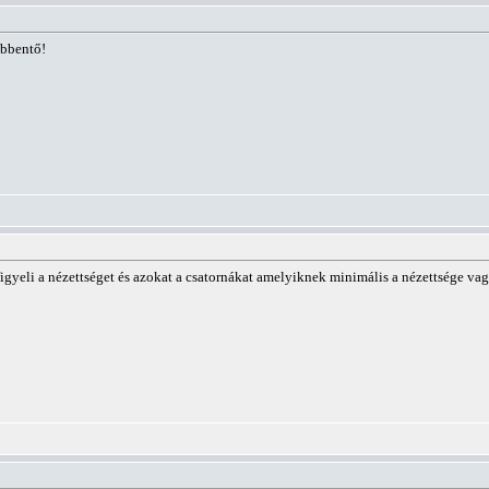
öbbentő!
gyeli a nézettséget és azokat a csatornákat amelyiknek minimális a nézettsége vagy 