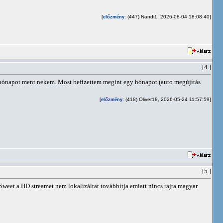
[
: (447) Nandi1, 2026-08-04 18:08:40]
előzmény
[4.]
egy hónapot ment nekem. Most befizettem megint egy hónapot (auto megújítás
[
: (418) Oliver18, 2026-05-24 11:57:59]
előzmény
[5.]
weet a HD streamet nem lokalizáltat továbbítja emiatt nincs rajta magyar