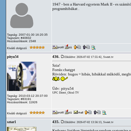
1947 - ben a Harvard egyetem Mark II - es számító
programhibákat .
Tagság: 2007-01-30 16:20:35
Tagszám: #40832
Hozzászólások: 2348
Kiváló dolgozó
436.
pityu54
Elküldve: 2026-07-02 17:55:42,
Sweet.tv
Szia!
Forrás:chatgpt
Röviden: bugos = hibás, hibákkal működő, megb
Üdv: pityu54
UPC Direct_Olcsó TV
Tagság: 2010-03-12 20:37:00
Tagszám: #83191
Hozzászólások: 11926
Kiváló dolgozó
435.
sztar1
Elküldve: 2026-07-02 13:56:13,
Sweet.tv
Kedvenc listàban lèptetèskor random csatornàra ug