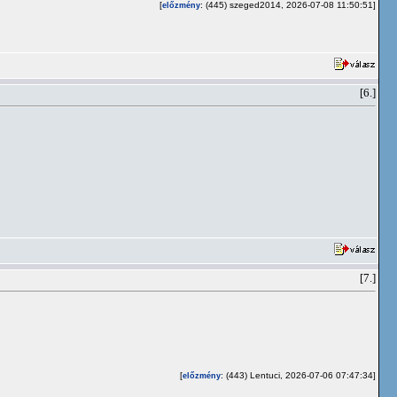
[
: (445) szeged2014, 2026-07-08 11:50:51]
előzmény
[6.]
[7.]
[
: (443) Lentuci, 2026-07-06 07:47:34]
előzmény