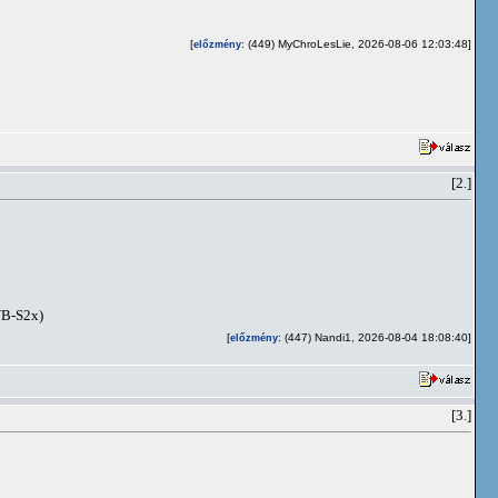
[
: (449) MyChroLesLie, 2026-08-06 12:03:48]
előzmény
[2.]
VB-S2x)
[
: (447) Nandi1, 2026-08-04 18:08:40]
előzmény
[3.]