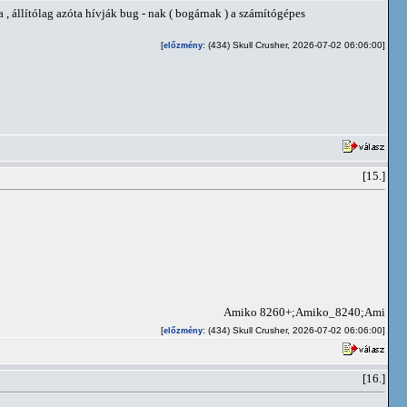
, állítólag azóta hívják bug - nak ( bogárnak ) a számítógépes
[
: (434) Skull Crusher, 2026-07-02 06:06:00]
előzmény
[15.]
Amiko 8260+;Amiko_8240;Amiko_Al
[
: (434) Skull Crusher, 2026-07-02 06:06:00]
előzmény
[16.]