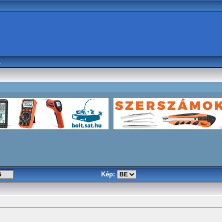
a
Kép: