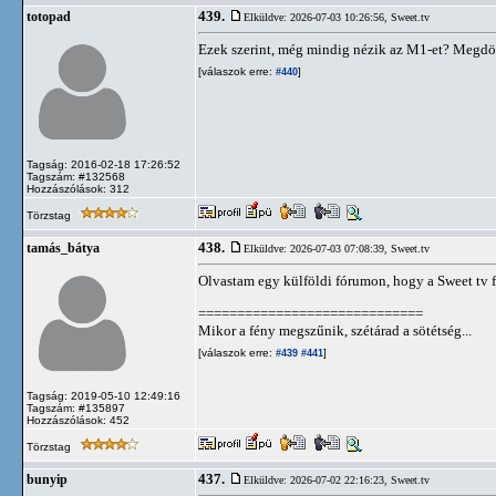
439.
totopad
Elküldve: 2026-07-03 10:26:56,
Sweet.tv
Ezek szerint, még mindig nézik az M1-et? Megd
[válaszok erre:
]
#440
Tagság: 2016-02-18 17:26:52
Tagszám: #132568
Hozzászólások: 312
Törzstag
438.
tamás_bátya
Elküldve: 2026-07-03 07:08:39,
Sweet.tv
Olvastam egy külföldi fórumon, hogy a Sweet tv fi
=============================
Mikor a fény megszűnik, szétárad a sötétség...
[válaszok erre:
]
#439
#441
Tagság: 2019-05-10 12:49:16
Tagszám: #135897
Hozzászólások: 452
Törzstag
437.
bunyip
Elküldve: 2026-07-02 22:16:23,
Sweet.tv