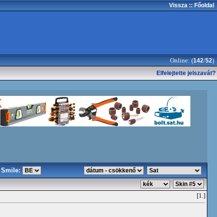
Vissza
:: Főoldal
Online: (
/
)
142
52
Elfelejtette jelszavát?
Smile:
[1.]