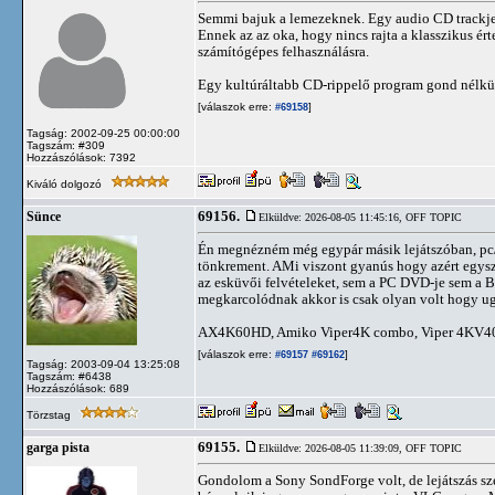
Semmi bajuk a lemezeknek. Egy audio CD trackjeit
Ennek az az oka, hogy nincs rajta a klasszikus ért
számítógépes felhasználásra.
Egy kultúráltabb CD-rippelő program gond nélkül 
[válaszok erre:
]
#69158
Tagság: 2002-09-25 00:00:00
Tagszám: #309
Hozzászólások: 7392
Kiváló dolgozó
69156.
Sünce
Elküldve: 2026-08-05 11:45:16,
OFF TOPIC
Én megnézném még egypár másik lejátszóban, pc/
tönkrement. AMi viszont gyanús hogy azért egysz
az esküvői felvételeket, sem a PC DVD-je sem a B
megkarcolódnak akkor is csak olyan volt hogy ugr
AX4K60HD, Amiko Viper4K combo, Viper 4KV40
[válaszok erre:
]
#69157
#69162
Tagság: 2003-09-04 13:25:08
Tagszám: #6438
Hozzászólások: 689
Törzstag
69155.
garga pista
Elküldve: 2026-08-05 11:39:09,
OFF TOPIC
Gondolom a Sony SondForge volt, de lejátszás sz