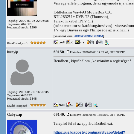
Van egy efféle program, de az ugyanoda írja vissza
földfelszíni WayteQ MovieBox CX,
RTL2832U + DVB-T2 (Thomson),
Telekom kábel IPTV (...)
Tagság: 2009-01-25 22:26:46
Tagszám: #69681
(már a monitor se katódsugárcsöves) - visszasírom
Hozzászólások: 3296
TV: egy Bravia és egy Philips (de az is kínai...)
[válaszok erre:
]
#69152
#69153
#69154
Kiváló dolgozó
69150.
bunyip
Elküldve: 2026-08-03 14:22:40,
OFF TOPIC
Rendben , kipróbálom , köszönöm a segítséget !
Tagság: 2007-01-30 16:20:35
Tagszám: #40832
Hozzászólások: 2348
Kiváló dolgozó
69149.
Gabywap
Elküldve: 2026-08-03 13:56:01,
OFF TOPIC
Telepisd fel rá az app áruházából ezt.
https://us.lgappstv.com/main/tvapp/detail?