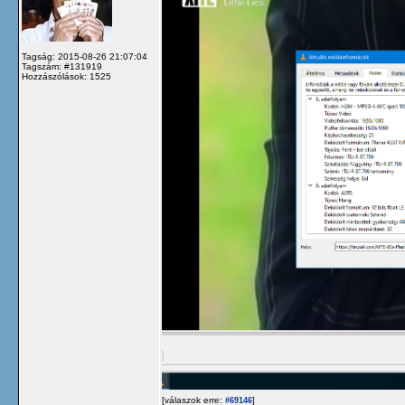
Tagság: 2015-08-26 21:07:04
Tagszám: #131919
Hozzászólások: 1525
[válaszok erre:
]
#69146