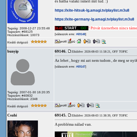
és hátha valaki ismeri mit tud. :)
https://xite-hitsuk-lg.amagi.tv/playlist.m3u8
https://xite-germany-lg.amagi.tv/playlist.m3u8
[o.o]
_START_
_GO_
! Privát üzenetben nincs támog
Tagság: 2008-12-27 23:55:48
Tagszám: #68125
[válaszok erre:
]
#69148
Hozzászólások: 10073
Kiváló dolgozó
69146.
bunyip
Elküldve: 2026-08-03 11:58:21,
OFF TOPIC
Az lehet , hogy mi azt nem tudom , de meg se ny
[válaszok erre:
]
#69147
Tagság: 2007-01-30 16:20:35
Tagszám: #40832
Hozzászólások: 2348
Kiváló dolgozó
69145.
Csuhi
Elküldve: 2026-08-03 11:38:39,
OFF TOPIC
A probléma nálad van.