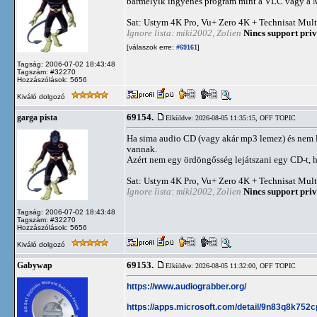
bármelyik ingyenes program mint a VLC vagy a
Sat: Ustym 4K Pro, Vu+ Zero 4K + Technisat Mult
Ignore lista: miki2002, Zolien
Nincs support priv
[válaszok erre:
]
#69161
Tagság: 2006-07-02 18:43:48
Tagszám: #32270
Hozzászólások: 5656
Kiváló dolgozó
69154.
garga pista
Elküldve: 2026-08-05 11:35:15,
OFF TOPIC
Ha sima audio CD (vagy akár mp3 lemez) és nem lá
vannak.
Azért nem egy ördöngősség lejátszani egy CD-t, h
Sat: Ustym 4K Pro, Vu+ Zero 4K + Technisat Mult
Ignore lista: miki2002, Zolien
Nincs support priv
Tagság: 2006-07-02 18:43:48
Tagszám: #32270
Hozzászólások: 5656
Kiváló dolgozó
69153.
Gabywap
Elküldve: 2026-08-05 11:32:00,
OFF TOPIC
https://www.audiograbber.org/
https://apps.microsoft.com/detail/9n83q8k75