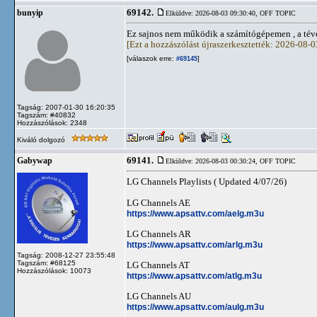
69142.
bunyip
Elküldve: 2026-08-03 09:30:40,
OFF TOPIC
Ez sajnos nem működik a számítógépemen , a tév
[Ezt a hozzászólást újraszerkesztették: 2026-08-
[válaszok erre:
]
#69145
Tagság: 2007-01-30 16:20:35
Tagszám: #40832
Hozzászólások: 2348
Kiváló dolgozó
69141.
Gabywap
Elküldve: 2026-08-03 00:30:24,
OFF TOPIC
LG Channels Playlists ( Updated 4/07/26)
LG Channels AE
https://www.apsattv.com/aelg.m3u
LG Channels AR
https://www.apsattv.com/arlg.m3u
Tagság: 2008-12-27 23:55:48
Tagszám: #68125
LG Channels AT
Hozzászólások: 10073
https://www.apsattv.com/atlg.m3u
LG Channels AU
https://www.apsattv.com/aulg.m3u