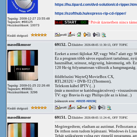
https://hu.tipard.com/dvd-solution/cd-ripper.htm
https://szofthub.hu/express-rip-cd-ripper/
Tagság: 2008-12-27 23:55:48
[o.o]
_START_
_GO_
! Privát üzenetben nincs támog
Tagszám: #68125
Hozzászólások: 10073
Kiváló dolgozó
69152.
masodikmusor
Elküldve: 2026-08-05 11:30:13,
OFF TOPIC
Ezeket a zenei fájlokat XP, vagy Win7 alatt egy 
Ez a program több sávos equalizert tartalmaz, nyú
használhat, szinusz, négyszög, háromszög, stb. Ez
120 Hz-ig folyamatosan változik a hangmagaság.
földfelszíni WayteQ MovieBox CX,
RTL2832U + DVB-T2 (Thomson),
Telekom kábel IPTV (...)
Tagság: 2009-01-25 22:26:46
Tagszám: #69681
(már a monitor se katódsugárcsöves) - visszasírom
Hozzászólások: 3296
TV: egy Bravia és egy Philips (de az is kínai...)
[válaszok erre:
]
#69155
#69156
Kiváló dolgozó
69151.
masodikmusor
Elküldve: 2026-08-05 11:24:41,
OFF TOPIC
Megöregedtem; eladtam az autómat. Felhoztam a ke
De itthon nem tudom lejátszani. Windows és Linux
Tehát szükségem volna egy rippelő programra, amel