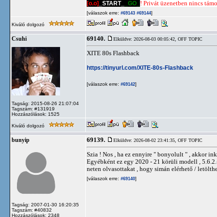
[o.o]
_START_
_GO_
! Privát üzenetben nincs támog
[válaszok erre:
]
#69143
#69144
Kiváló dolgozó
69140.
Csuhi
Elküldve: 2026-08-03 00:05:42,
OFF TOPIC
XITE 80s Flashback
https://tinyurl.com/XITE-80s-Flashback
[válaszok erre:
]
#69142
Tagság: 2015-08-26 21:07:04
Tagszám: #131919
Hozzászólások: 1525
Kiváló dolgozó
69139.
bunyip
Elküldve: 2026-08-02 23:41:35,
OFF TOPIC
Szia ! Nos , ha ez ennyire " bonyolult " , akkor i
Egyébként ez egy 2020 - 21 körüli modell , 5.6.
neten olvasottakat , hogy simán elérhető / letölt
[válaszok erre:
]
#69140
Tagság: 2007-01-30 16:20:35
Tagszám: #40832
Hozzászólások: 2348