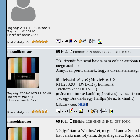
Tagság: 2014-11-03 10:55:01
Tagszám: #130810
Hozzászólások: 3863
Kiváló dolgozó
69162.
masodikmusor
Elküldve: 2026-08-05 13:23:24,
OFF TOPIC
Tíz- tizenöt éve semi bajom nem volt az autóban 
megmaradnak.
Annyiban pontosítanék, hogy a olvashatalansági 
földfelszíni WayteQ MovieBox CX,
RTL2832U + DVB-T2 (Thomson),
Telekom kábel IPTV (...)
(már a monitor se katódsugárcsöves) - visszasírom
Tagság: 2009-01-25 22:26:46
Tagszám: #69681
TV: egy Bravia és egy Philips (de az is kínai...)
Hozzászólások: 3296
[válaszok erre:
]
#69163
Kiváló dolgozó
69161.
masodikmusor
Elküldve: 2026-08-05 13:19:52,
OFF TOPIC
Végigtúrtam a Windos7-et, megtaláltam: a Sound 
Ezt valaki más folytatta, de jó drága lett. Kipróbá