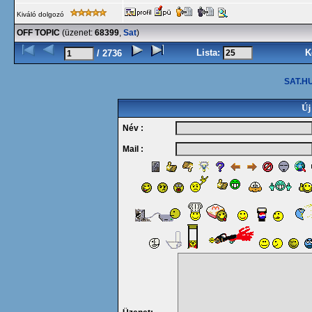
Kiváló dolgozó
OFF TOPIC
(üzenet:
68399
,
Sat
)
Lista:
K
/ 2736
SAT.HU
Új
Név :
Mail :