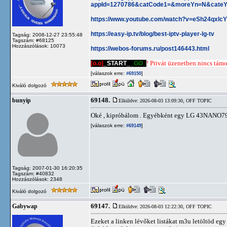
appId=1270786&catCode1=&moreYn=N&cate
https://www.youtube.com/watch?v=eSh24qxlc
https://easy-ip.tv/blog/best-iptv-player-lg-tv
Tagság: 2008-12-27 23:55:48
Tagszám: #68125
Hozzászólások: 10073
https://webos-forums.ru/post146443.html
[o.o]
_START_
_GO_
! Privát üzenetben nincs támog
[válaszok erre:
]
#69150
Kiváló dolgozó
69148.
bunyip
Elküldve: 2026-08-03 13:09:30,
OFF TOPIC
Oké , kipróbálom . Egyébként egy LG 43NANO793
[válaszok erre:
]
#69149
Tagság: 2007-01-30 16:20:35
Tagszám: #40832
Hozzászólások: 2348
Kiváló dolgozó
69147.
Gabywap
Elküldve: 2026-08-03 12:22:30,
OFF TOPIC
Ezeket a linken lévőket listákat m3u letöltöd egy