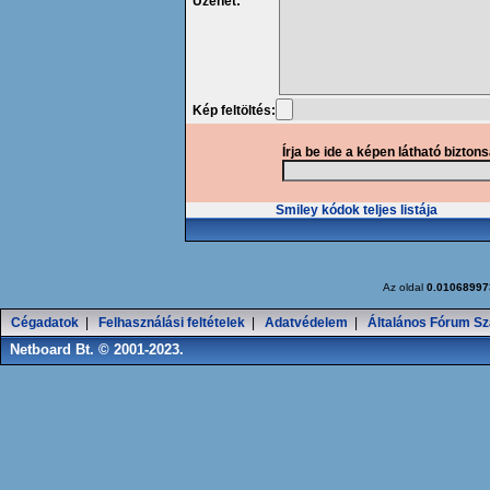
Üzenet:
Kép feltöltés:
Írja be ide a képen látható bizton
Smiley kódok teljes listája
Az oldal
0.01068997
Cégadatok
|
Felhasználási feltételek
|
Adatvédelem
|
Általános Fórum Sz
Netboard Bt. © 2001-2023.