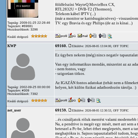
földfelszíni WayteQ MovieBox CX,
RTL2832U + DVB-T2 (Thomson),
Telekom kábel IPTV (...)
(már a monitor se katódsugárcsöves) - visszasírom
TV: egy Bravia és egy Philips (de az is kínai...)
Tagság: 2009-01-25 22:26:46
Tagszám: #69681
Hozzászólások: 3296
Kiváló dolgozó
69160.
KWP
Elküldve: 2026-08-05 13:04:00,
OFF TOPIC
Ez ügyben nekem (még) nincs negatív tapasztalato
Van egy informatikus mondás, miszerint az az ada
- nem fontos, vagy
- szigorúan titkos.
Az IGAZÁN fontos adatokat (tehát nem a filmeket,
helyen, két külön fizikai adathordozón tárolja. :)
Tagság: 2002-09-25 00:00:00
Tagszám: #309
Hozzászólások: 7392
Kiváló dolgozó
69159.
net_user
Elküldve: 2026-08-05 12:30:53,
OFF TOPIC
...és csináljatok róluk mentést valami modernebb f
Na, a pendrive is megér egy misét, mert azt sem a 
beteszel a Pc-be, lehet érhet meglepetés, mert a 
meghajtókra is. Sajnos tapasztalatból tudom, hog
őket rá a Pc-re, és nem nézzük meg, frissítjük fel 