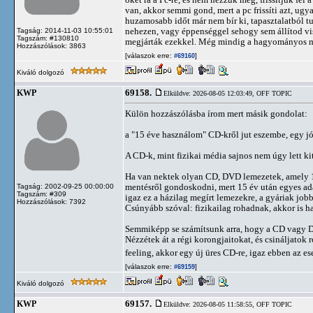
van, akkor semmi gond, mert a pc frissíti azt, ug
huzamosabb időt már nem bír ki, tapasztalatból tud
nehezen, vagy éppenséggel sehogy sem állítod vis
Tagság: 2014-11-03 10:55:01
Tagszám: #130810
megjárták ezekkel. Még mindig a hagyományos mere
Hozzászólások: 3863
[válaszok erre:
]
#69160
Kiváló dolgozó
69158.
KWP
Elküldve: 2026-08-05 12:03:49,
OFF TOPIC
Külön hozzászólásba írom mert másik gondolat:
a "15 éve használom" CD-kről jut eszembe, egy j
A CD-k, mint fizikai média sajnos nem úgy lett kit
Ha van nektek olyan CD, DVD lemezetek, amely 10-
mentésről gondoskodni, mert 15 év után egyes ad
Tagság: 2002-09-25 00:00:00
Tagszám: #309
igaz ez a házilag megírt lemezekre, a gyáriak jobb
Hozzászólások: 7392
Csúnyább szóval: fizikailag rohadnak, akkor is ha
Semmiképp se számítsunk arra, hogy a CD vagy DV
Nézzétek át a régi korongjaitokat, és csináljato
feeling, akkor egy új üres CD-re, igaz ebben az e
[válaszok erre:
]
#69159
Kiváló dolgozó
69157.
KWP
Elküldve: 2026-08-05 11:58:55,
OFF TOPIC