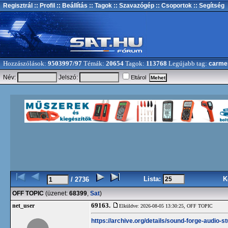
Regisztrál
:: Profil
:: Beállítás
:: Tagok
:: Szavazógép
:: Csoportok
:: Segítség
Hozzászólások:
9503997/97
Témák:
20654
Tagok:
113768
Legújabb tag:
carme
Név:
Jelszó:
Eltárol
Lista:
K
/ 2736
OFF TOPIC
(üzenet:
68399
,
Sat
)
69163.
net_user
Elküldve: 2026-08-05 13:30:25,
OFF TOPIC
https://archive.org/details/sound-forge-audio-st