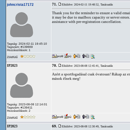
71.
johncrista17172
Elküldve: 2024-02-11 19:48:52,
Tanácsadás
Thank you for the reminder to ensure a valid email
it may be due to mailbox capacity or server errors
assistance with pre-registration cancellation.
Tagság: 2024-02-11 19:45:10
Tagszám: #139669
Hozzászólások: 1
Zöldfülű
70.
IP2023
Elküldve: 2023-08-08 12:45:41,
Tanácsadás
Azért a sportfogadásal csak óvatosan! Rákap az em
mások élnek meg!
Tagság: 2023-08-08 12:14:01
Tagszám: #139411
Hozzászólások: 2
Zöldfülű
69.
IP2023
Elküldve: 2023-08-08 12:30:49,
Tanácsadás