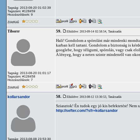
Tagság: 2013-08-20 01:02:39
Tagszám: #128459
Hozzászólások: 9
Zöldfülű
59.
Tiborrr
Elküldve: 2013-09-14 02:58:54,
Tanácsadás
Hali! Gondolom a spórolást már mindenki mondta
karban kell tartani. Gondolom a biztonság is kérdé
googlebe, hogy téligumi, spórolás, vagy csak elo
A lényeg, hogy a neten szinte mindenről van okossá
Tagság: 2013-08-20 01:01:17
Tagszám: #128458
Hozzászólások: 7
Zöldfülű
58.
kollarsandor
Elküldve: 2013-08-12 13:30:53,
Tanácsadás
Sziasztok! Én tudok egy jó kis befektetést! Nem s
http://sefter.com/?sfr=kollarsandor
Tagság: 2013-08-08 23:53:30