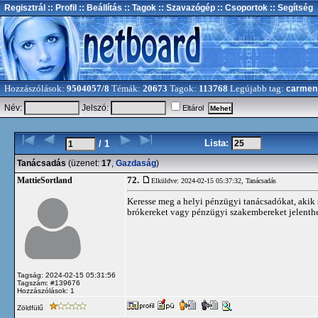
Regisztrál
:: Profil
:: Beállítás
:: Tagok
:: Szavazógép
:: Csoportok
:: Segítség
Hozzászólások:
9504057/8
Témák:
20673
Tagok:
113768
Legújabb tag:
carmen
Név:
Jelszó:
Eltárol
Lista:
/ 1
Tanácsadás
(üzenet:
17
,
Gazdaság
)
72.
MattieSortland
Elküldve: 2024-02-15 05:37:32,
Tanácsadás
Keresse meg a helyi pénzügyi tanácsadókat, akik 
brókereket vagy pénzügyi szakembereket jelenthe
Tagság: 2024-02-15 05:31:56
Tagszám: #139676
Hozzászólások: 1
Zöldfülű