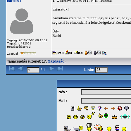
1.
barbiii91
Elküldve: 2010-02-04 11:34:49,
Tanácsadás
Sziasztok!
Anyukám szeretné félretenni egy kis pénzt, hogy
segíteni és elmondaná a lehetőségeket? Kecskemét
Üdv
Barbi
Tagság: 2010-02-04 09:13:12
Tagszám: #82001
Hozzászólások: 3
Zöldfülű
Tanácsadás
(üzenet:
17
,
Gazdaság
)
Lista:
/ 1
Név :
Mail :