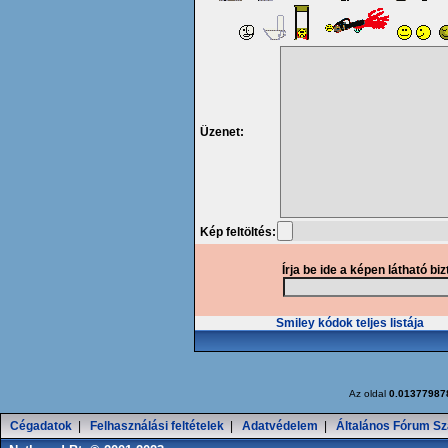
Üzenet:
Kép feltöltés:
Írja be ide a képen látható bi
Smiley kódok teljes listája
Az oldal
0.01377987
Cégadatok
|
Felhasználási feltételek
|
Adatvédelem
|
Általános Fórum Sz