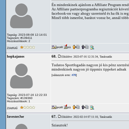
Én mindenkinek ajánlom a Affiliate Program rends
Az Affiliate partnerprogramba regisztrációt követ
facebook-on vagy ahogy szeretnéd és ha ők is regi
Minél több ismerőst, barátot vonsz be, annál több
Tagság: 2023-08-08 12:14:01
Tagszám: #139411
Hozzászólások: 2
Zöldfülű
68.
hopkajanos
Elküldve: 2023-07-16 12:31:34,
Tanácsadás
Tudatos Sportfogadás nagyon jó kis pénz szerzési
mindenkinek nagyon jó tippmix tippeket adnak
[válaszok erre:
]
#70
Tagság: 2023-07-16 12:22:33
Tagszám: #139360
Hozzászólások: 1
Zöldfülű
67.
InvesterJoe
Elküldve: 2022-02-14 07:11:10,
Tanácsadás
Sziasztok!