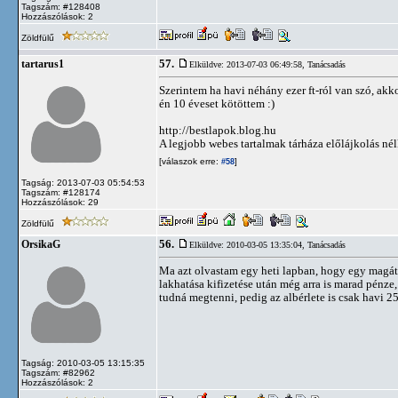
Tagszám: #128408
Hozzászólások: 2
Zöldfülű
57.
tartarus1
Elküldve: 2013-07-03 06:49:58,
Tanácsadás
Szerintem ha havi néhány ezer ft-ról van szó, akko
én 10 éveset kötöttem :)
http://bestlapok.blog.hu
A legjobb webes tartalmak tárháza előlájkolás né
[válaszok erre:
]
#58
Tagság: 2013-07-03 05:54:53
Tagszám: #128174
Hozzászólások: 29
Zöldfülű
56.
OrsikaG
Elküldve: 2010-03-05 13:35:04,
Tanácsadás
Ma azt olvastam egy heti lapban, hogy egy magát 
lakhatása kifizetése után még arra is marad pénz
tudná megtenni, pedig az albérlete is csak havi 2
Tagság: 2010-03-05 13:15:35
Tagszám: #82962
Hozzászólások: 2