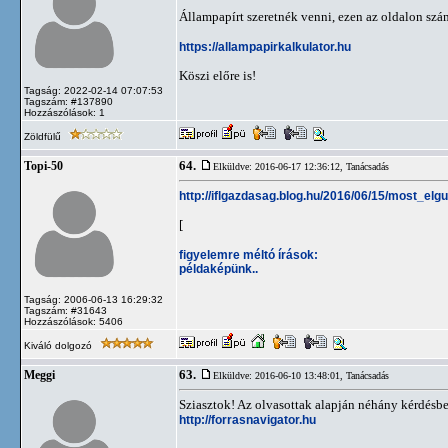
Állampapírt szeretnék venni, ezen az oldalon szá
https://allampapirkalkulator.hu
Köszi előre is!
Tagság: 2022-02-14 07:07:53
Tagszám: #137890
Hozzászólások: 1
Zöldfülű
64.
Topi-50
Elküldve: 2016-06-17 12:36:12,
Tanácsadás
http://iflgazdasag.blog.hu/2016/06/15/most_e
[
figyelemre méltó írások:
példaképünk..
Tagság: 2006-06-13 16:29:32
Tagszám: #31643
Hozzászólások: 5406
Kiváló dolgozó
63.
Meggi
Elküldve: 2016-06-10 13:48:01,
Tanácsadás
Sziasztok! Az olvasottak alapján néhány kérdésben
http://forrasnavigator.hu