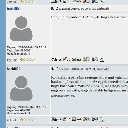
Zöldfülű
9.
barbiii91
Elküldve: 2010-02-06 09:04:25,
Tanácsadás
Ennyi jó fej embert.:D Ahelyett, hogy válaszolnána
Tagság: 2010-02-04 09:13:12
Tagszám: #82001
Hozzászólások: 3
Zöldfülű
4.
barbiii91
Elküldve: 2010-02-05 08:21:41,
Tanácsadás
Konkrétan a pénzünk szeretnénk betenni valamib
banknak jó ezt már tudom. Az egyik ismerősünk a 
hogy köze van a mars csokihoz:D, meg hogy svájci
nagyon ajánlgatta, hogy legalább hallgassam meg 
[válaszok erre:
]
#57
Tagság: 2010-02-04 09:13:12
Tagszám: #82001
Hozzászólások: 3
Zöldfülű