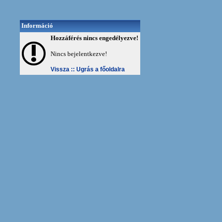
Információ
Hozzáférés nincs engedélyezve!
Nincs bejelentkezve!
Vissza ::
Ugrás a főoldalra