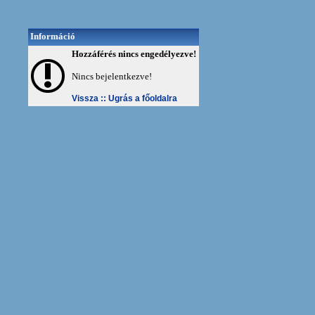
Információ
Hozzáférés nincs engedélyezve!
Nincs bejelentkezve!
Vissza ::
Ugrás a főoldalra