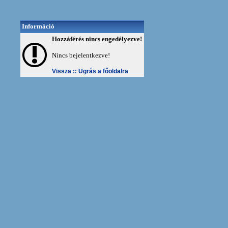
Információ
Hozzáférés nincs engedélyezve!
Nincs bejelentkezve!
Vissza ::
Ugrás a főoldalra