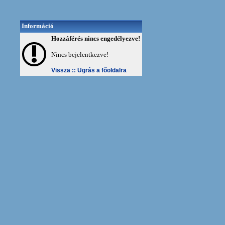
Információ
Hozzáférés nincs engedélyezve!
Nincs bejelentkezve!
Vissza ::
Ugrás a főoldalra