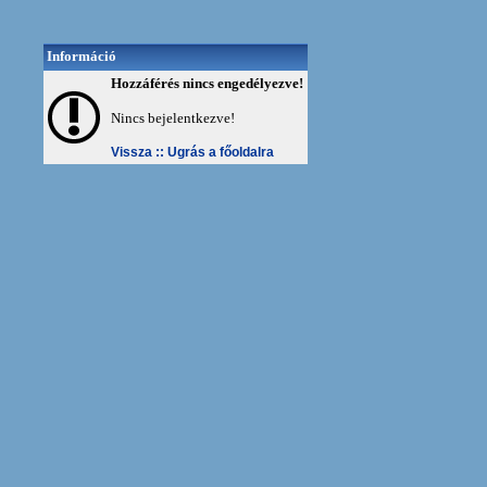
Információ
Hozzáférés nincs engedélyezve!
Nincs bejelentkezve!
Vissza ::
Ugrás a főoldalra