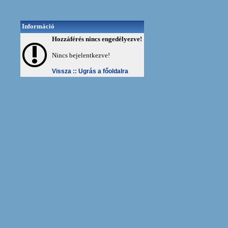
Információ
Hozzáférés nincs engedélyezve!
Nincs bejelentkezve!
Vissza ::
Ugrás a főoldalra