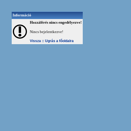
Információ
Hozzáférés nincs engedélyezve!
Nincs bejelentkezve!
Vissza ::
Ugrás a főoldalra