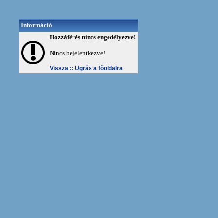
Információ
Hozzáférés nincs engedélyezve!
Nincs bejelentkezve!
Vissza ::
Ugrás a főoldalra