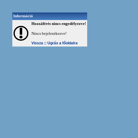
Információ
Hozzáférés nincs engedélyezve!
Nincs bejelentkezve!
Vissza ::
Ugrás a főoldalra