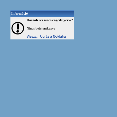
Információ
Hozzáférés nincs engedélyezve!
Nincs bejelentkezve!
Vissza ::
Ugrás a főoldalra