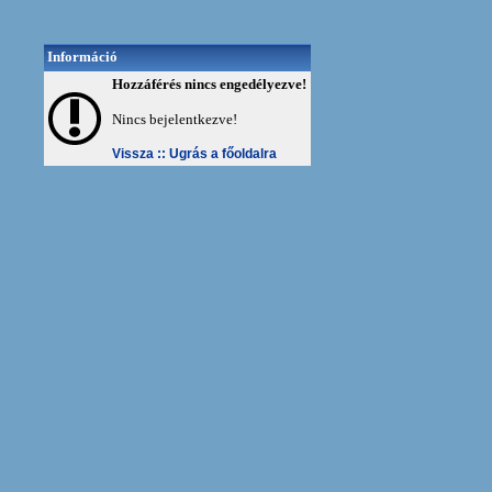
Információ
Hozzáférés nincs engedélyezve!
Nincs bejelentkezve!
Vissza ::
Ugrás a főoldalra