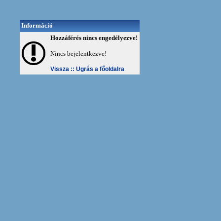
Információ
Hozzáférés nincs engedélyezve!
Nincs bejelentkezve!
Vissza ::
Ugrás a főoldalra