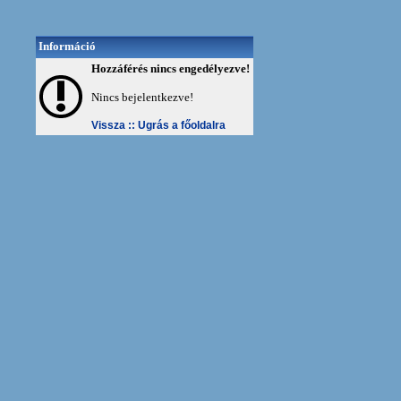
Információ
Hozzáférés nincs engedélyezve!
Nincs bejelentkezve!
Vissza ::
Ugrás a főoldalra