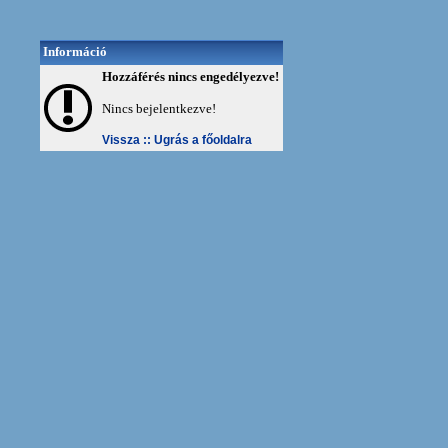
Információ
Hozzáférés nincs engedélyezve!
Nincs bejelentkezve!
Vissza ::
Ugrás a főoldalra