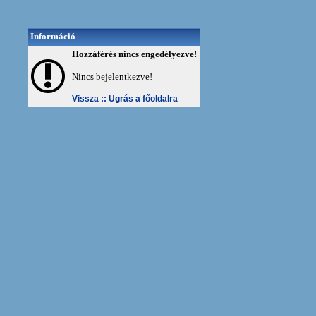
Információ
Hozzáférés nincs engedélyezve!
Nincs bejelentkezve!
Vissza ::
Ugrás a főoldalra