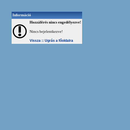
Információ
Hozzáférés nincs engedélyezve!
Nincs bejelentkezve!
Vissza ::
Ugrás a főoldalra