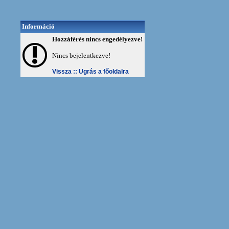
Információ
Hozzáférés nincs engedélyezve!
Nincs bejelentkezve!
Vissza ::
Ugrás a főoldalra