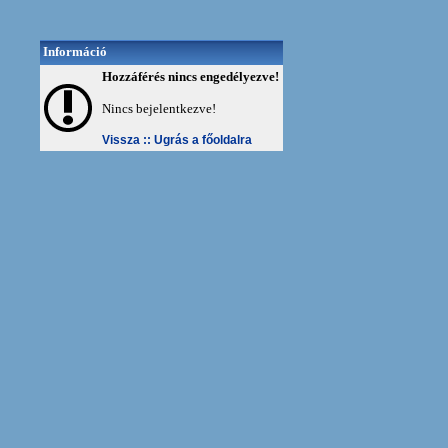
Információ
Hozzáférés nincs engedélyezve!
Nincs bejelentkezve!
Vissza ::
Ugrás a főoldalra