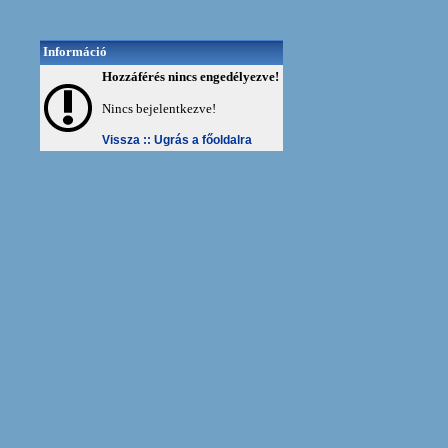
Információ
Hozzáférés nincs engedélyezve!
Nincs bejelentkezve!
Vissza ::
Ugrás a főoldalra