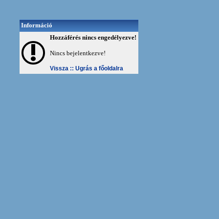
Információ
Hozzáférés nincs engedélyezve!
Nincs bejelentkezve!
Vissza ::
Ugrás a főoldalra