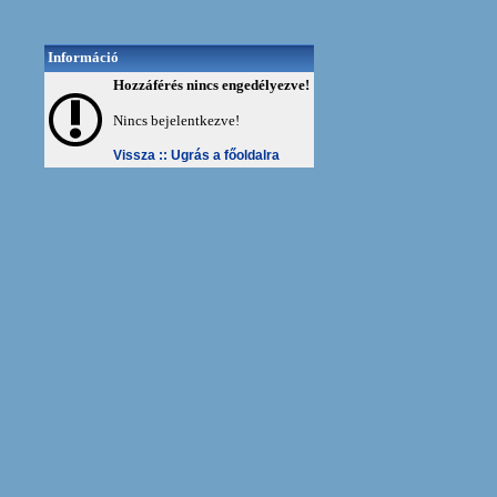
Információ
Hozzáférés nincs engedélyezve!
Nincs bejelentkezve!
Vissza ::
Ugrás a főoldalra