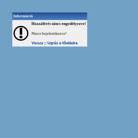
Információ
Hozzáférés nincs engedélyezve!
Nincs bejelentkezve!
Vissza ::
Ugrás a főoldalra