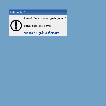
Információ
Hozzáférés nincs engedélyezve!
Nincs bejelentkezve!
Vissza ::
Ugrás a főoldalra