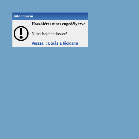
Információ
Hozzáférés nincs engedélyezve!
Nincs bejelentkezve!
Vissza ::
Ugrás a főoldalra