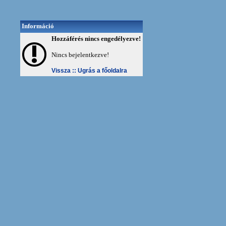
Információ
Hozzáférés nincs engedélyezve!
Nincs bejelentkezve!
Vissza ::
Ugrás a főoldalra