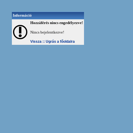
Információ
Hozzáférés nincs engedélyezve!
Nincs bejelentkezve!
Vissza ::
Ugrás a főoldalra