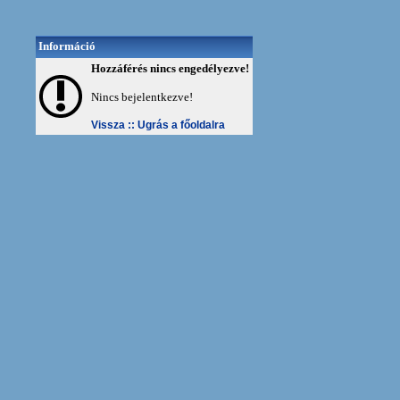
Információ
Hozzáférés nincs engedélyezve!
Nincs bejelentkezve!
Vissza ::
Ugrás a főoldalra