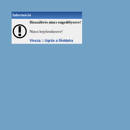
Információ
Hozzáférés nincs engedélyezve!
Nincs bejelentkezve!
Vissza ::
Ugrás a főoldalra