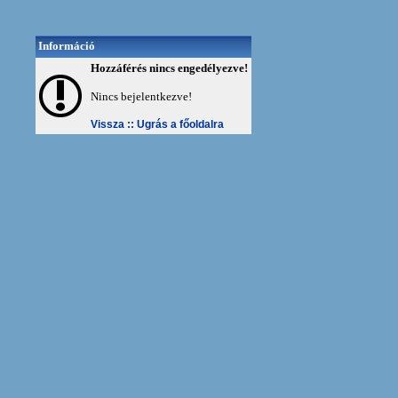
Információ
Hozzáférés nincs engedélyezve!
Nincs bejelentkezve!
Vissza ::
Ugrás a főoldalra