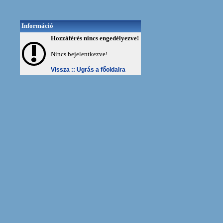
Információ
Hozzáférés nincs engedélyezve!
Nincs bejelentkezve!
Vissza ::
Ugrás a főoldalra