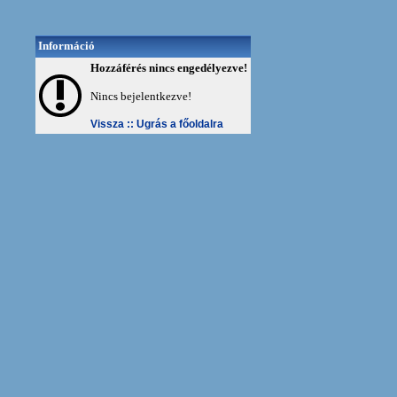
Információ
Hozzáférés nincs engedélyezve!
Nincs bejelentkezve!
Vissza ::
Ugrás a főoldalra