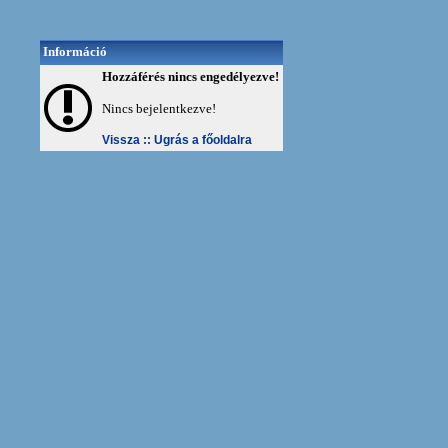
Információ
Hozzáférés nincs engedélyezve!
Nincs bejelentkezve!
Vissza ::
Ugrás a főoldalra