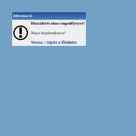
Információ
Hozzáférés nincs engedélyezve!
Nincs bejelentkezve!
Vissza ::
Ugrás a főoldalra