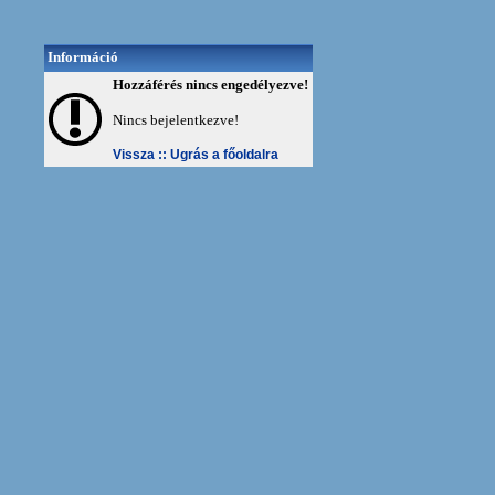
Információ
Hozzáférés nincs engedélyezve!
Nincs bejelentkezve!
Vissza ::
Ugrás a főoldalra