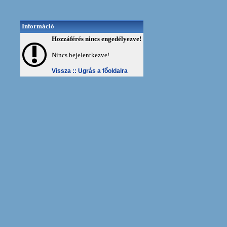
Információ
Hozzáférés nincs engedélyezve!
Nincs bejelentkezve!
Vissza ::
Ugrás a főoldalra