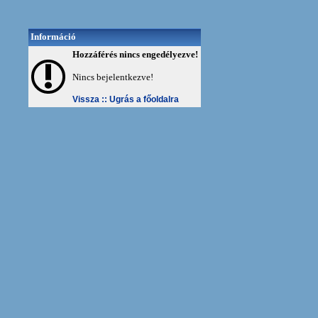
Információ
Hozzáférés nincs engedélyezve!
Nincs bejelentkezve!
Vissza ::
Ugrás a főoldalra