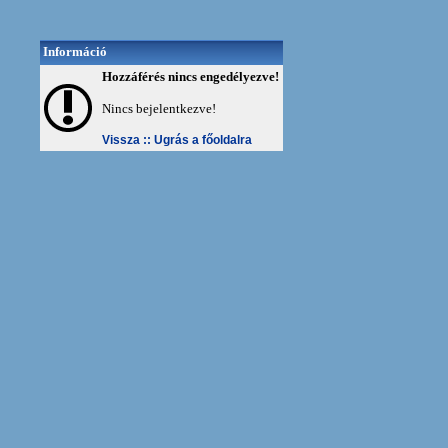
Információ
Hozzáférés nincs engedélyezve!
Nincs bejelentkezve!
Vissza ::
Ugrás a főoldalra