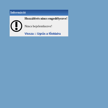
Információ
Hozzáférés nincs engedélyezve!
Nincs bejelentkezve!
Vissza ::
Ugrás a főoldalra