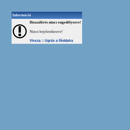
Információ
Hozzáférés nincs engedélyezve!
Nincs bejelentkezve!
Vissza ::
Ugrás a főoldalra